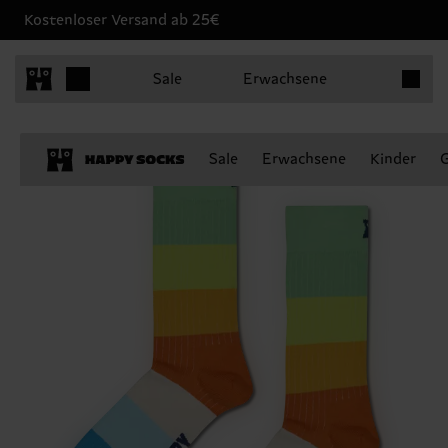
Kostenloser Versand ab 25€
Produkt
Sale
Erwachsene
Sale
Erwachsene
Kinder