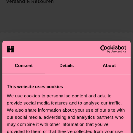
Nachhaltigkeit ist mehr als nur Qualität und
Versand & Retouren
Zertifizierungen – es geht auch um eine ethische
Die Lieferzeit hängt vom Zielland der Bestellung
Lieferkette, die Reduzierung von Emissionen, die
ab und unsere länderspezifische Versandübersicht
richtige Pflege von Socken und VIELES MEHR!
findest du
hier
. Die Lieferzeit beginnt sobald
Weitere Informationen sowie Tipps und Tricks
deine Bestellung versandt wurde. Bitte bedenke,
findest du auf unserer
Nachhaltigkeitsseite
.
dass es sich hierbei um einen Richtwert handelt
Ähnliche muster
und die genaue Lieferzeit von der lokalen Post in
Neuheit
deinem Land abhängt.
Consent
Details
About
Du hast Fragen zu einer Retoure? In unserem
Hilfebereich im Artikel
Retouren
findest du die
This website uses cookies
am häufigsten gestellten Fragen.
We use cookies to personalise content and ads, to
provide social media features and to analyse our traffic.
We also share information about your use of our site with
our social media, advertising and analytics partners who
may combine it with other information that you’ve
provided to them or that they’ve collected from your use