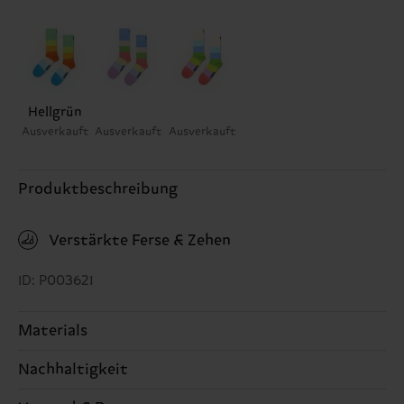
Hellgrün
Ausverkauft
Ausverkauft
Ausverkauft
Produktbeschreibung
Verstärkte Ferse & Zehen
ID: P003621
Materials
Nachhaltigkeit
86% Cotton, 12% Polyamide, 2% Elastane