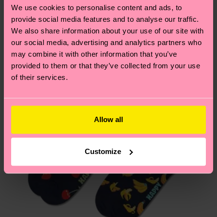
und die genaue Lieferzeit von der lokalen Post in
We use cookies to personalise content and ads, to
deinem Land abhängt.
provide social media features and to analyse our traffic.
We also share information about your use of our site with
Du hast Fragen zu einer Retoure? In unserem
our social media, advertising and analytics partners who
may combine it with other information that you’ve
Hilfebereich im Artikel
Retouren
findest du die
provided to them or that they’ve collected from your use
am häufigsten gestellten Fragen.
of their services.
Allow all
Customize