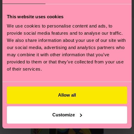
Lieferkette, die Reduzierung von Emissionen, die
ab und unsere länderspezifische Versandübersicht
richtige Pflege von Socken und VIELES MEHR!
findest du
hier
. Die Lieferzeit beginnt sobald
This website uses cookies
Weitere Informationen sowie Tipps und Tricks
deine Bestellung versandt wurde. Bitte bedenke,
findest du auf unserer
Nachhaltigkeitsseite
.
We use cookies to personalise content and ads, to
dass es sich hierbei um einen Richtwert handelt
provide social media features and to analyse our traffic.
Ähnliche muster
und die genaue Lieferzeit von der lokalen Post in
We also share information about your use of our site with
Special
deinem Land abhängt.
our social media, advertising and analytics partners who
Edition
may combine it with other information that you’ve
Du hast Fragen zu einer Retoure? In unserem
provided to them or that they’ve collected from your use
Hilfebereich im Artikel
Retouren
findest du die
of their services.
am häufigsten gestellten Fragen.
Allow all
Customize