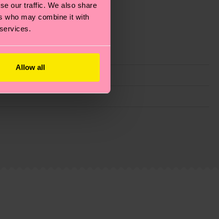
se our traffic. We also share
ers who may combine it with
 services.
Allow all
ie Reduzierung von Emissionen, die richtige Pflege von
eitsseite
.
du
hier
. Die Lieferzeit beginnt sobald deine Bestellung
n der lokalen Post in deinem Land abhängt.
estellten Fragen.