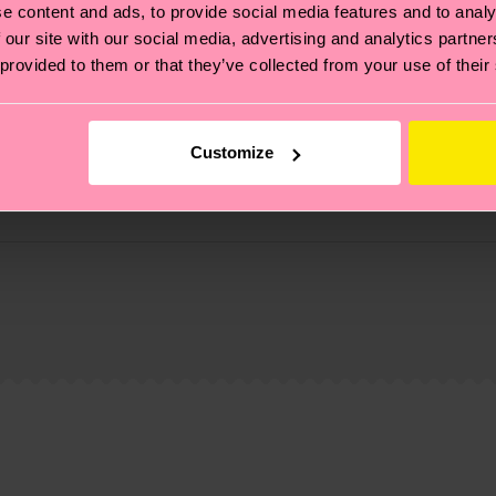
e content and ads, to provide social media features and to analy
 our site with our social media, advertising and analytics partn
 provided to them or that they’ve collected from your use of their
Customize
ierungen – es geht auch um eine ethische Lieferkette, d
e Tipps und Tricks findest du auf unserer
Nachhaltigk
und unsere länderspezifische Versandübersicht findest 
um einen Richtwert handelt und die genaue Lieferzeit vo
eich im Artikel
Retouren
findest du die am häufigsten g