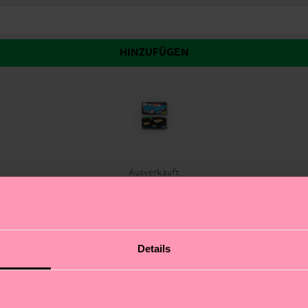
HINZUFÜGEN
t
Ausverkauft
e Füße! Erlebe spannende Abenteuer mit diesen Socken, 
Details
u nicht einige ihrer Abenteuer nach? Die Socken besteh