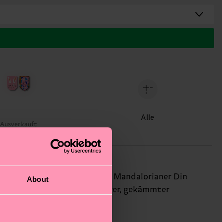
Alle
Ausverkauft
inspiriert von dem legendären Mandalorianer Din
About
en aus weicher, atmungsaktiver, gekämmter