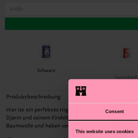
Größe
Schwarz
Ausverkauf
Produktbeschreibung
Hier ist ein perfektes Highlight für große und klein
Consent
Djarin und seinem Findelkind Grogu. Warum spielst d
Baumwolle und haben verstärkte Fersen und Zehen.
This website uses cookies