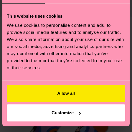
Lieferkette, die Reduzierung von Emissionen, die
Elastane
ab und unsere länderspezifische Versandübersicht
richtige Pflege von Socken und VIELES MEHR!
findest du
hier
. Die Lieferzeit beginnt sobald
This website uses cookies
Weitere Informationen sowie Tipps und Tricks
deine Bestellung versandt wurde. Bitte bedenke,
findest du auf unserer
Nachhaltigkeitsseite
.
We use cookies to personalise content and ads, to
dass es sich hierbei um einen Richtwert handelt
provide social media features and to analyse our traffic.
Ähnliche muster
und die genaue Lieferzeit von der lokalen Post in
We also share information about your use of our site with
Special
deinem Land abhängt.
our social media, advertising and analytics partners who
Edition
may combine it with other information that you’ve
Du hast Fragen zu einer Retoure? In unserem
provided to them or that they’ve collected from your use
Hilfebereich im Artikel
Retouren
findest du die
of their services.
am häufigsten gestellten Fragen.
Allow all
Customize