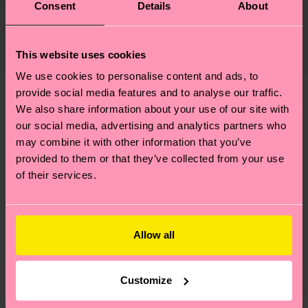
Nachhaltigkeit ist mehr als nur Qualität und
Versand & Retouren
Consent
Details
About
Genaue Information:
Zertifizierungen – es geht auch um eine ethische
82% Organic cotton blend, 17% Polyamide, 1%
Die Lieferzeit hängt vom Zielland der Bestellung
Lieferkette, die Reduzierung von Emissionen, die
Elastane
ab und unsere länderspezifische Versandübersicht
richtige Pflege von Socken und VIELES MEHR!
This website uses cookies
findest du
hier
. Die Lieferzeit beginnt sobald
Weitere Informationen sowie Tipps und Tricks
We use cookies to personalise content and ads, to
deine Bestellung versandt wurde. Bitte bedenke,
findest du auf unserer
Nachhaltigkeitsseite
.
provide social media features and to analyse our traffic.
dass es sich hierbei um einen Richtwert handelt
We also share information about your use of our site with
Ähnliche muster
und die genaue Lieferzeit von der lokalen Post in
our social media, advertising and analytics partners who
Special
deinem Land abhängt.
may combine it with other information that you’ve
Edition
provided to them or that they’ve collected from your use
Du hast Fragen zu einer Retoure? In unserem
of their services.
Hilfebereich im Artikel
Retouren
findest du die
am häufigsten gestellten Fragen.
Allow all
Customize