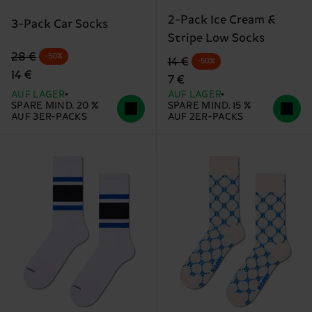
2-Pack Ice Cream &
3-Pack Car Socks
Stripe Low Socks
Originalpreis
Reduzierter Preis
28 €
-50%
Originalpreis
Reduzierter Preis
14 €
-50%
14 €
7 €
AUF LAGER
AUF LAGER
SPARE MIND. 20 %
SPARE MIND. 15 %
AUF 3ER-PACKS
AUF 2ER-PACKS