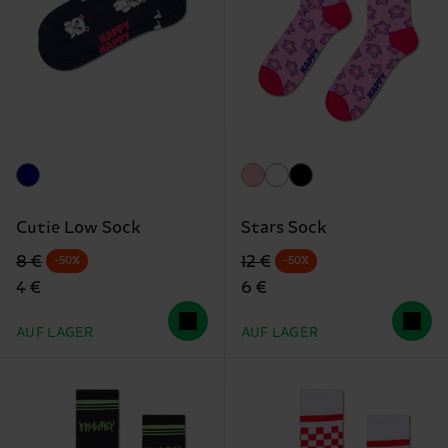
Cutie Low Sock
Stars Sock
Originalpreis
Reduzierter Preis
Originalpreis
Reduzierter Preis
8 €
12 €
-50%
-50%
4 €
6 €
AUF LAGER
AUF LAGER