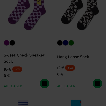
Sweet Check Sneaker
Hang Loose Sock
Sock
Originalpreis
Reduzierter Preis
12 €
-50%
Originalpreis
Reduzierter Preis
10 €
-50%
6 €
5 €
AUF LAGER
AUF LAGER