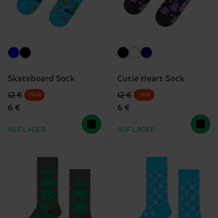
Skateboard Sock
Cutie Heart Sock
Originalpreis
Reduzierter Preis
Originalpreis
Reduzierter Preis
12 €
12 €
-50%
-50%
6 €
6 €
AUF LAGER
AUF LAGER