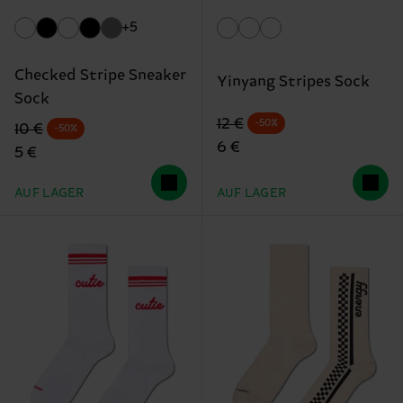
+5
Checked Stripe Sneaker
Yinyang Stripes Sock
Sock
Originalpreis
Reduzierter Preis
12 €
-50%
Originalpreis
Reduzierter Preis
10 €
-50%
6 €
5 €
AUF LAGER
AUF LAGER