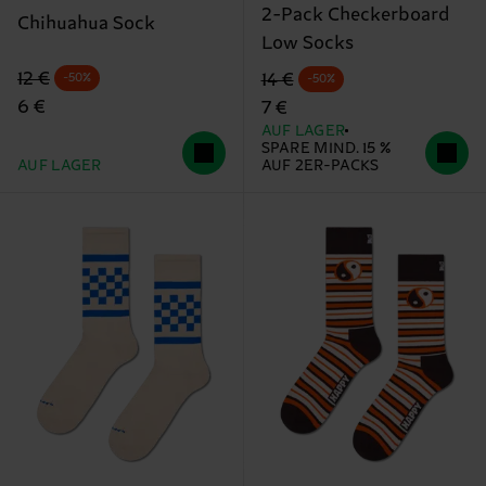
2-Pack Checkerboard
Chihuahua Sock
Low Socks
Originalpreis
Reduzierter Preis
Originalpreis
Reduzierter Preis
12 €
14 €
-50%
-50%
6 €
7 €
AUF LAGER
SPARE MIND. 15 %
AUF LAGER
AUF 2ER-PACKS