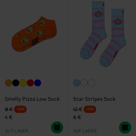
Smelly Pizza Low Sock
Star Stripes Sock
Originalpreis
Reduzierter Preis
Originalpreis
Reduzierter Preis
8 €
12 €
-50%
-50%
4 €
6 €
AUF LAGER
AUF LAGER