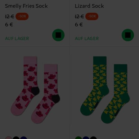
Smelly Fries Sock
Lizard Sock
Originalpreis
Reduzierter Preis
Originalpreis
Reduzierter Preis
12 €
12 €
-50%
-50%
6 €
6 €
AUF LAGER
AUF LAGER