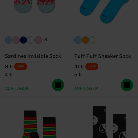
+3
Sardines Invisible Sock
Puff Puff Sneaker Sock
Originalpreis
Reduzierter Preis
Originalpreis
Reduzierter Preis
8 €
10 €
-50%
-50%
4 €
5 €
AUF LAGER
AUF LAGER