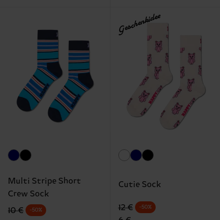
Geschenkidee
Multi Stripe Short
Cutie Sock
Crew Sock
Originalpreis
Reduzierter Preis
12 €
-50%
Originalpreis
Reduzierter Preis
10 €
-50%