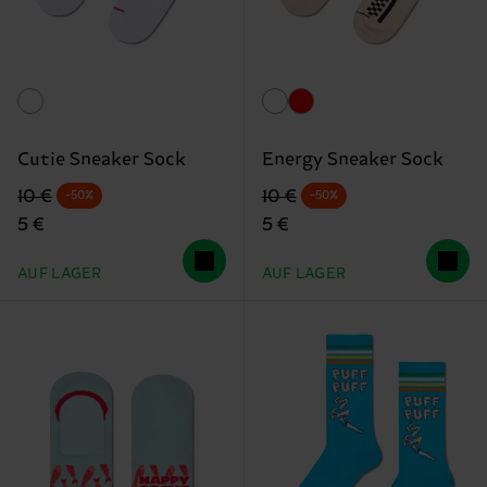
Cutie Sneaker Sock
Energy Sneaker Sock
Originalpreis
Reduzierter Preis
Originalpreis
Reduzierter Preis
10 €
10 €
-50%
-50%
5 €
5 €
AUF LAGER
AUF LAGER