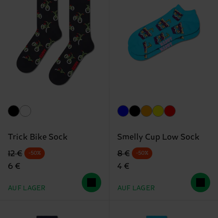
Trick Bike Sock
Smelly Cup Low Sock
Originalpreis
Reduzierter Preis
Originalpreis
Reduzierter Preis
12 €
8 €
-50%
-50%
6 €
4 €
AUF LAGER
AUF LAGER