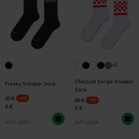
+5
Checked Stripe Sneaker
Freaky Sneaker Sock
Sock
Originalpreis
Reduzierter Preis
10 €
-50%
Originalpreis
Reduzierter Preis
10 €
-50%
5 €
5 €
AUF LAGER
AUF LAGER