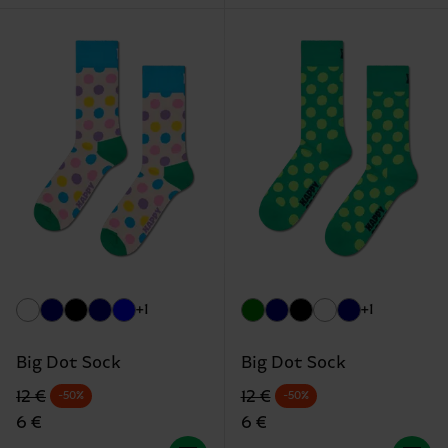
+1
+1
Big Dot Sock
Big Dot Sock
Originalpreis
Reduzierter Preis
Originalpreis
Reduzierter Preis
12 €
12 €
-50%
-50%
6 €
6 €