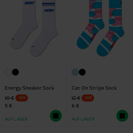
Energy Sneaker Sock
Cat On Stripe Sock
Originalpreis
Reduzierter Preis
Originalpreis
Reduzierter Preis
10 €
12 €
-50%
-50%
5 €
6 €
AUF LAGER
AUF LAGER