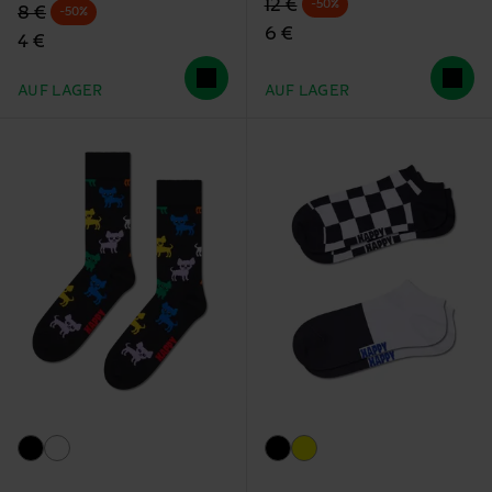
Originalpreis
Reduzierter Preis
12 €
-50%
Originalpreis
Reduzierter Preis
8 €
-50%
6 €
4 €
AUF LAGER
AUF LAGER