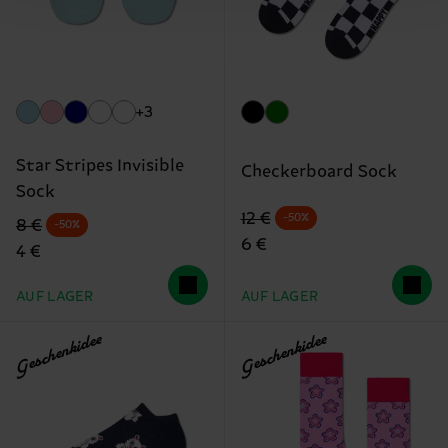
+3
Star Stripes Invisible
Checkerboard Sock
Sock
Originalpreis
Reduzierter Preis
12 €
-50%
Originalpreis
Reduzierter Preis
8 €
-50%
6 €
4 €
AUF LAGER
AUF LAGER
Geschenkidee
Geschenkidee