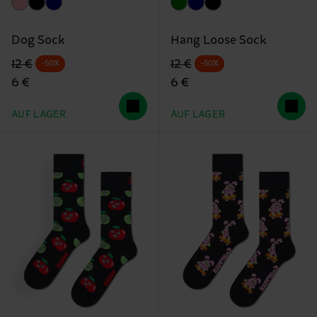
Dog Sock
Hang Loose Sock
Originalpreis
Reduzierter Preis
Originalpreis
Reduzierter Preis
12 €
12 €
-50%
-50%
6 €
6 €
AUF LAGER
AUF LAGER