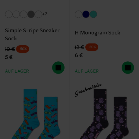
+7
Simple Stripe Sneaker
H Monogram Sock
Sock
Originalpreis
Reduzierter Preis
12 €
-50%
Originalpreis
Reduzierter Preis
10 €
-50%
6 €
5 €
AUF LAGER
AUF LAGER
Geschenkidee