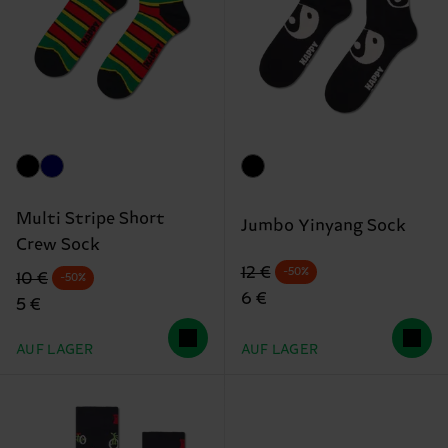
Multi Stripe Short
Jumbo Yinyang Sock
Crew Sock
Originalpreis
Reduzierter Preis
12 €
-50%
Originalpreis
Reduzierter Preis
10 €
-50%
6 €
5 €
AUF LAGER
AUF LAGER