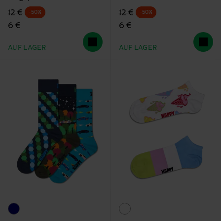
Originalpreis
Reduzierter Preis
Originalpreis
Reduzierter Preis
12 €
12 €
-50%
-50%
6 €
6 €
AUF LAGER
AUF LAGER