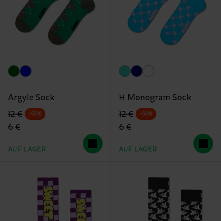
Argyle Sock
H Monogram Sock
Originalpreis
Reduzierter Preis
Originalpreis
Reduzierter Preis
12 €
12 €
-50%
-50%
6 €
6 €
AUF LAGER
AUF LAGER