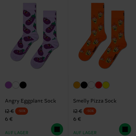
Angry Eggplant Sock
Smelly Pizza Sock
Originalpreis
Reduzierter Preis
Originalpreis
Reduzierter Preis
12 €
12 €
-50%
-50%
6 €
6 €
AUF LAGER
AUF LAGER