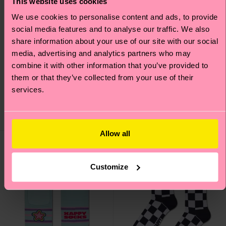
This website uses cookies
We use cookies to personalise content and ads, to provide
social media features and to analyse our traffic. We also
share information about your use of our site with our social
media, advertising and analytics partners who may
Happy Cat Sock
H Monogram Sock
combine it with other information that you’ve provided to
them or that they’ve collected from your use of their
Originalpreis
Reduzierter Preis
Originalpreis
Reduzierter Preis
12 €
12 €
-50%
-50%
services.
6 €
6 €
AUF LAGER
AUF LAGER
Allow all
Customize