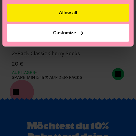
Allow all
Customize
2-Pack Classic Cherry Socks
20 €
AUF LAGER
SPARE MIND. 15 % AUF 2ER-PACKS
Möchtest du 10%
Rabatt auf deine