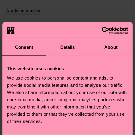
findest du auf unserer
Nachhaltigkeitsseite
.
Elastane
dass es sich hierbei um einen Richtwert handelt
Ähnliche muster
und die genaue Lieferzeit von der lokalen Post in
deinem Land abhängt.
Du hast Fragen zu einer Retoure? In unserem
Hilfebereich im Artikel
Retouren
findest du die
Consent
Details
About
am häufigsten gestellten Fragen.
This website uses cookies
We use cookies to personalise content and ads, to
provide social media features and to analyse our traffic.
We also share information about your use of our site with
our social media, advertising and analytics partners who
may combine it with other information that you’ve
provided to them or that they’ve collected from your use
of their services.