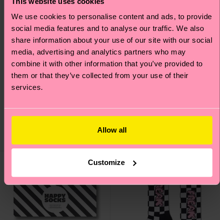
This website uses cookies
We use cookies to personalise content and ads, to provide
social media features and to analyse our traffic. We also
share information about your use of our site with our social
media, advertising and analytics partners who may
combine it with other information that you’ve provided to
them or that they’ve collected from your use of their
H Monogram Mini Crew
services.
Faded Diamond Sock
Sock
12 €
10 €
Allow all
EN STOCK
¡TOP VENTAS!
EN STOCK
Customize