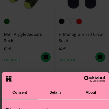
Mini Argyle Jaquard
H Monogram Tall Crew
Sock
Sock
12 €
14 €
EN STOCK
EN STOCK
Consent
Details
About