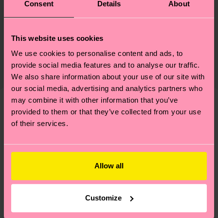
Consent
Details
About
Sostenibilidad
86% Algodón, 12% Poliamida, 2% Elastano
La sostenibilidad es mucho más que sellos y
Envío y devoluciónes
This website uses cookies
etiquetas. Se trata de elegir el camino ético, pisar
We use cookies to personalise content and ads, to
El plazo de entrega estimado a España desde la
ligero para el planeta, mimar tus calcetines y un
provide social media features and to analyse our traffic.
fecha de envío es de 5-8 días laborables. Ten en
montón de cosas más. ¿Quieres descubrirlo todo y
We also share information about your use of our site with
cuenta que se trata de una estimación y que el
llevarte algunos trucos? Pásate por nuestra
página
our social media, advertising and analytics partners who
tiempo exacto puede variar según el servicio
de sostenibilidad
.
may combine it with other information that you’ve
postal local.
provided to them or that they’ve collected from your use
Diseños parecidos
of their services.
¿Tienes dudas sobre las devoluciones? Visita
nuestra página de
Devoluciones
para ver las
respuestas a las preguntas más frecuentes.
Allow all
Customize