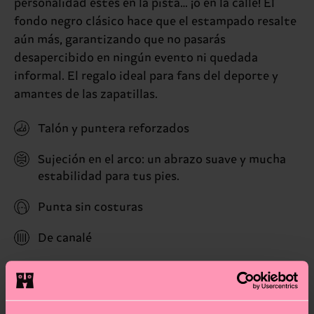
personalidad estés en la pista… ¡o en la calle! El
fondo negro clásico hace que el estampado resalte
aún más, garantizando que no pasarás
desapercibido en ningún evento ni quedada
informal. El regalo ideal para fans del deporte y
amantes de las zapatillas.
Talón y puntera reforzados
Sujeción en el arco: un abrazo suave y mucha
estabilidad para tus pies.
Punta sin costuras
De canalé
ID: P004148
Materiales