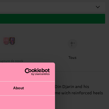
Tous
rupture de stock
y the legendary Mandalorian Din Djarin and his
About
hable combed cotton and come with reinforced heels