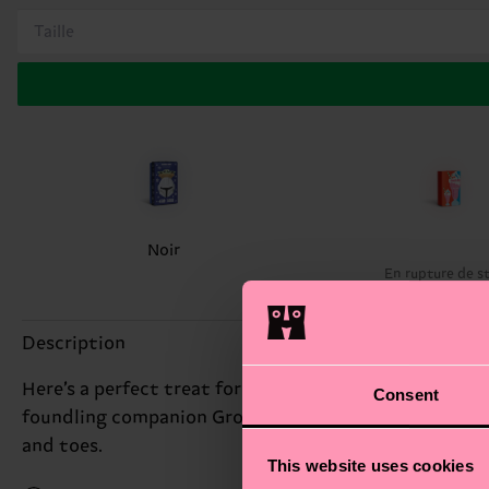
Taille
Noir
En rupture de s
Description
Here’s a perfect treat for feet big and small! Go on 
Consent
foundling companion Grogu. Why not reenact some of
and toes.
This website uses cookies