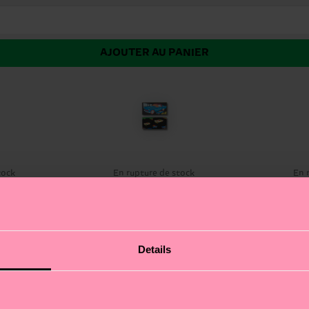
AJOUTER AU PANIER
tock
En rupture de stock
En 
exciting adventures together with these socks inspired b
Details
 their adventures? The socks are made from soft breat