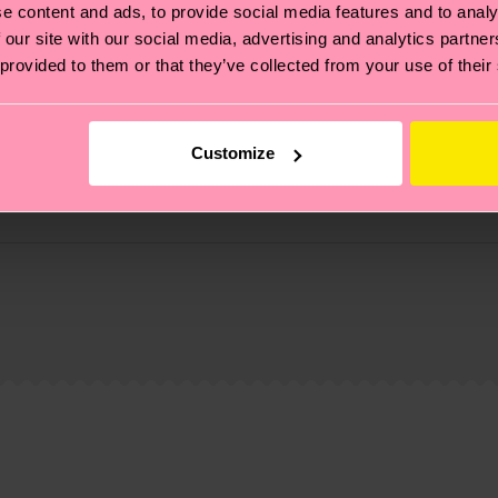
e content and ads, to provide social media features and to analy
 our site with our social media, advertising and analytics partn
 provided to them or that they’ve collected from your use of their
Customize
 et aux certifications : il s'agit aussi de mettre en pl
ttes, et BIEN PLUS ENCORE ! Pour plus d'informations, ai
e la date d'expédition est de
3 à 6 jours ouvrables
. Veuil
taux locaux.
re page
Retour
pour trouver les réponses aux questions 