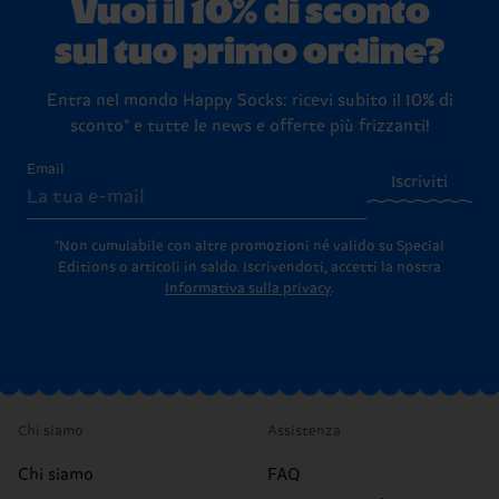
Vuoi il 10% di sconto
sul tuo primo ordine?
Entra nel mondo Happy Socks: ricevi subito il 10% di
sconto* e tutte le news e offerte più frizzanti!
Email
Iscriviti
*Non cumulabile con altre promozioni né valido su Special
Editions o articoli in saldo.
Iscrivendoti, accetti la nostra
Informativa sulla privacy
.
Chi siamo
Assistenza
Chi siamo
FAQ