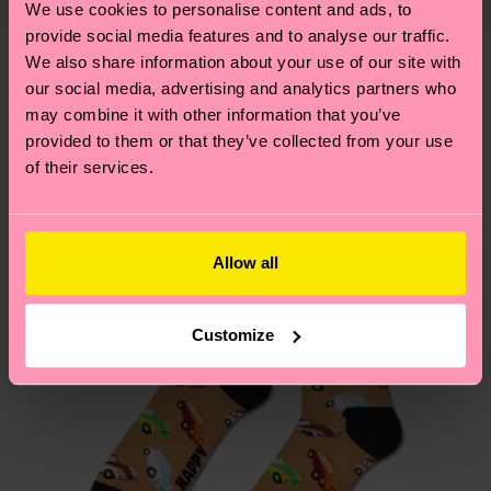
We use cookies to personalise content and ads, to
presente che si tratta solo di una stima: la
piccole-grandi scelte responsabili! Vuoi scoprire
provide social media features and to analyse our traffic.
consegna effettiva dipende dai servizi postali
tutti i nostri segreti (e qualche dritta utile)? Dai
We also share information about your use of our site with
locali.
un’occhiata alla nostra
pagina sulla sostenibilità
!
Secondo noi, ti piacerà
Pattern simili
our social media, advertising and analytics partners who
may combine it with other information that you’ve
Novità
Hai domande sui resi? Visita la nostra pagina
Resi
provided to them or that they’ve collected from your use
per trovare le risposte alle domande più comuni.
of their services.
Allow all
Customize