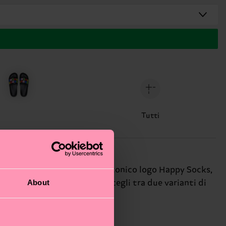
Tutti
 festa a colori! Sfoggiano l’iconico logo Happy Socks,
About
una camminata super easy. Scegli tra due varianti di