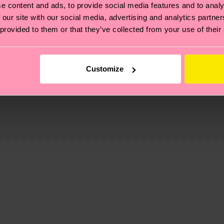
e content and ads, to provide social media features and to analy
 our site with our social media, advertising and analytics partn
 provided to them or that they’ve collected from your use of their
Customize
 non si ferma alla qualità o alle certificazioni, ma include
oi scoprire tutti i nostri segreti (e qualche dritta utile
pedizione è di 5-8 giorni lavorativi. Tieni presente che s
 trovare le risposte alle domande più comuni.