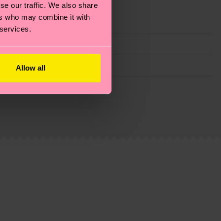
se our traffic. We also share
ers who may combine it with
 services.
Allow all
 filiere etiche, meno emissioni, amore per i calzini… e
)? Dai un’occhiata alla nostra
pagina sulla
i tratta solo di una stima: la consegna effettiva