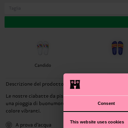
Taglia
Candido
Descrizione del prodotto
Le nostre ciabatte da piscina super resistenti all’acq
Consent
una pioggia di buonumore e stile ad ogni passo. La su
colore vibranti.
This website uses cookies
A prova d’acqua