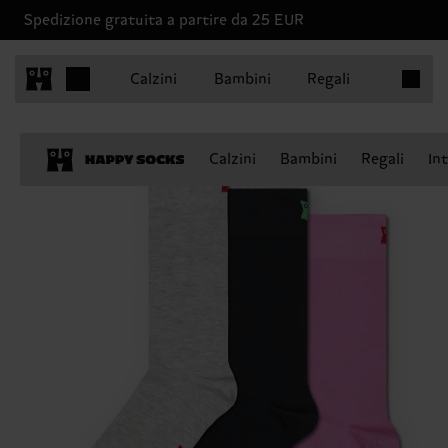
Spedizione gratuita a partire da 25 EUR
Articoli 
Calzini
Bambini
Regali
Calzini
Bambini
Regali
In