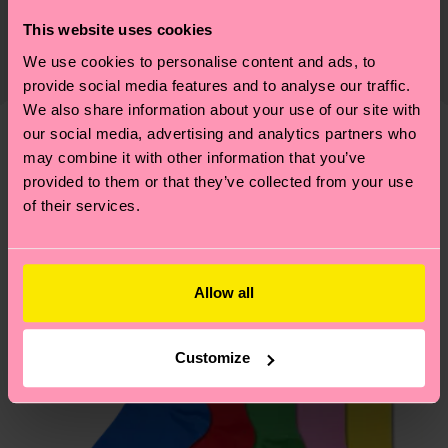
PEZZO 3:
75% Cotone, 24% Poliammide, 1% Elastan
lifestyle: non si ferma alla qualità o alle
This website uses cookies
Il tempo di consegna stimato per Italia dalla data
certificazioni, ma include filiere etiche, meno
We use cookies to personalise content and ads, to
Informazioni dettagliate:
di spedizione è di 5-8 giorni lavorativi. Tieni
emissioni, amore per i calzini… e tantissime altre
provide social media features and to analyse our traffic.
PEZZO 1:
75% Mix di cotone biologico, 24%
presente che si tratta solo di una stima: la
piccole-grandi scelte responsabili! Vuoi scoprire
We also share information about your use of our site with
Poliammide, 1% Elastan
consegna effettiva dipende dai servizi postali
tutti i nostri segreti (e qualche dritta utile)? Dai
our social media, advertising and analytics partners who
PEZZO 2:
75% Mix di cotone biologico, 24%
locali.
un’occhiata alla nostra
pagina sulla sostenibilità
!
may combine it with other information that you’ve
Secondo noi, ti piacerà
Pattern simili
Poliammide, 1% Elastan
provided to them or that they’ve collected from your use
PEZZO 3:
75% Mix di cotone biologico, 24%
Hai domande sui resi? Visita la nostra pagina
Resi
of their services.
Poliammide, 1% Elastan
per trovare le risposte alle domande più comuni.
Allow all
Customize