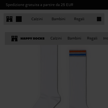
Spedizione gratuita a partire da 25 EUR
Articoli 
Calzini
Bambini
Regali
Calzini
Bambini
Regali
In