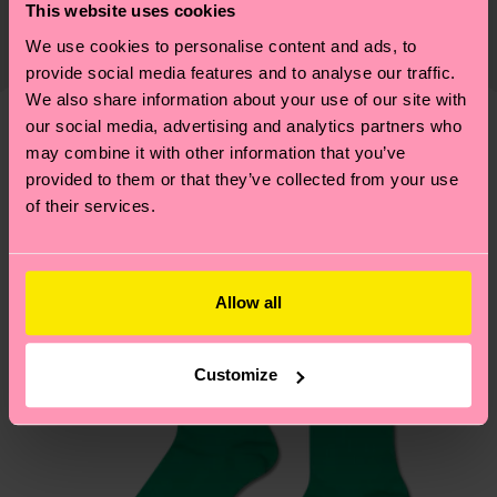
lifestyle: non si ferma alla qualità o alle
This website uses cookies
Il tempo di consegna stimato per Italia dalla data
certificazioni, ma include filiere etiche, meno
We use cookies to personalise content and ads, to
di spedizione è di 5-8 giorni lavorativi. Tieni
emissioni, amore per i calzini… e tantissime altre
provide social media features and to analyse our traffic.
presente che si tratta solo di una stima: la
piccole-grandi scelte responsabili! Vuoi scoprire
We also share information about your use of our site with
consegna effettiva dipende dai servizi postali
tutti i nostri segreti (e qualche dritta utile)? Dai
our social media, advertising and analytics partners who
locali.
un’occhiata alla nostra
pagina sulla sostenibilità
!
Secondo noi, ti piacerà
Pattern simili
may combine it with other information that you’ve
provided to them or that they’ve collected from your use
Hai domande sui resi? Visita la nostra pagina
Resi
of their services.
per trovare le risposte alle domande più comuni.
Allow all
Customize