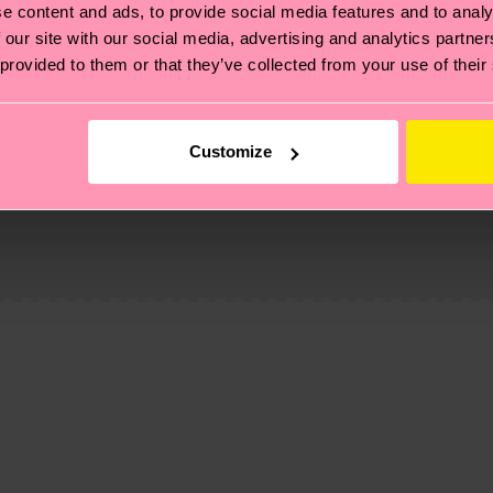
e content and ads, to provide social media features and to analy
 our site with our social media, advertising and analytics partn
 provided to them or that they’ve collected from your use of their
Customize
 non si ferma alla qualità o alle certificazioni, ma include
oi scoprire tutti i nostri segreti (e qualche dritta utile
pedizione è di 5-8 giorni lavorativi. Tieni presente che s
 trovare le risposte alle domande più comuni.