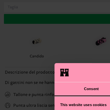
Taglia
Candido
Descrizione del prodotto
Di gattini non se ne hanno mai abbastanza! Ecco qui 
Consent
Tallone e punta rinforzati
This website uses cookies
Punta ultra liscia senza cuciture