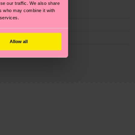
se our traffic. We also share
ers who may combine it with
 services.
Allow all
 filiere etiche, meno emissioni, amore per i calzini… e
)? Dai un’occhiata alla nostra
pagina sulla
i tratta solo di una stima: la consegna effettiva