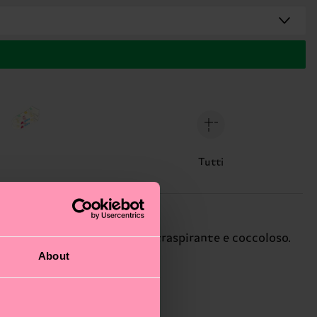
Tutti
 morbido cotone pettinato, traspirante e coccoloso.
About