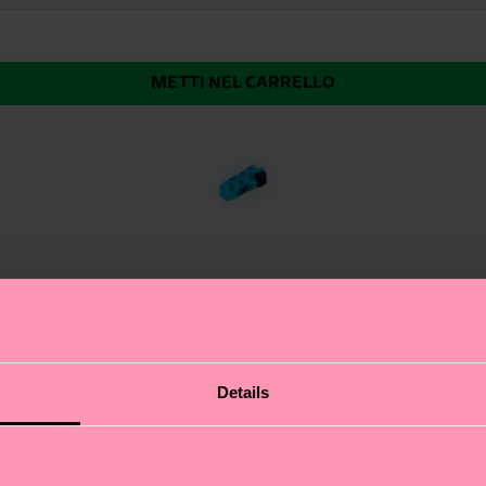
METTI NEL CARRELLO
un’altra stampa da vero gatto da passerella. Miao! Super
Details