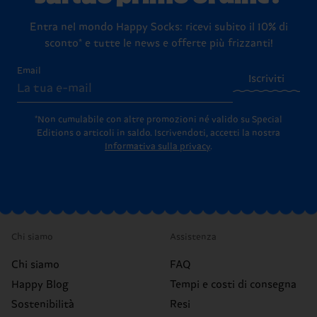
Entra nel mondo Happy Socks: ricevi subito il 10% di
sconto* e tutte le news e offerte più frizzanti!
Email
Iscriviti
*Non cumulabile con altre promozioni né valido su Special
Editions o articoli in saldo.
Iscrivendoti, accetti la nostra
Informativa sulla privacy
.
Chi siamo
Assistenza
Chi siamo
FAQ
Happy Blog
Tempi e costi di consegna
Sostenibilità
Resi