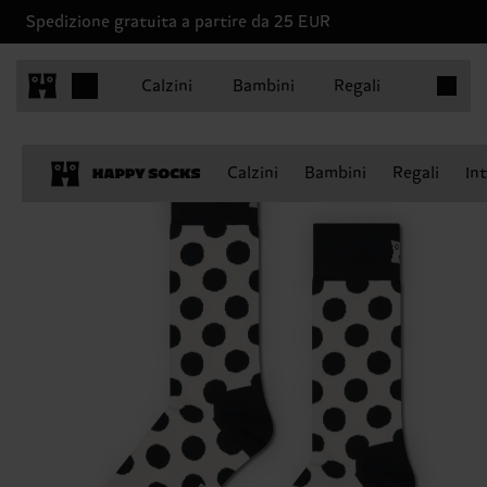
Spedizione gratuita a partire da 25 EUR
Articoli 
Calzini
Bambini
Regali
Calzini
Bambini
Regali
In