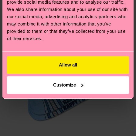
provide social media features and to analyse our traffic.
locali.
un’occhiata alla nostra
pagina sulla sostenibilità
!
Secondo noi, ti piacerà
Pattern simili
We also share information about your use of our site with
our social media, advertising and analytics partners who
Novità
Hai domande sui resi? Visita la nostra pagina
Resi
may combine it with other information that you’ve
per trovare le risposte alle domande più comuni.
provided to them or that they’ve collected from your use
of their services.
Allow all
Customize