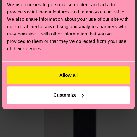
emissioni, amore per i calzini… e tantissime altre
We use cookies to personalise content and ads, to
presente che si tratta solo di una stima: la
piccole-grandi scelte responsabili! Vuoi scoprire
provide social media features and to analyse our traffic.
consegna effettiva dipende dai servizi postali
tutti i nostri segreti (e qualche dritta utile)? Dai
We also share information about your use of our site with
locali.
un’occhiata alla nostra
pagina sulla sostenibilità
!
our social media, advertising and analytics partners who
Secondo noi, ti piacerà
Pattern simili
may combine it with other information that you’ve
Hai domande sui resi? Visita la nostra pagina
Resi
provided to them or that they’ve collected from your use
per trovare le risposte alle domande più comuni.
of their services.
Allow all
Customize