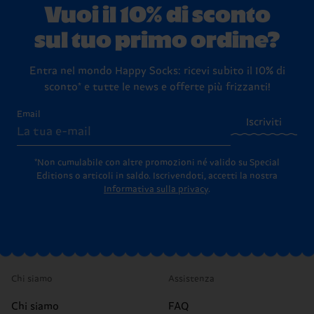
Vuoi il 10% di sconto
sul tuo primo ordine?
Entra nel mondo Happy Socks: ricevi subito il 10% di
sconto* e tutte le news e offerte più frizzanti!
Email
Iscriviti
*Non cumulabile con altre promozioni né valido su Special
Editions o articoli in saldo.
Iscrivendoti, accetti la nostra
Informativa sulla privacy
.
Chi siamo
Assistenza
Chi siamo
FAQ