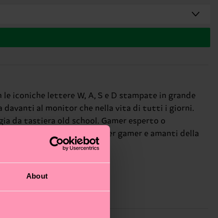
on le iconiche lettere W, A, S e D stampate in grande
 davanti al monitor che nella vita di tutti i giorni.
gia da tastiera old school. Gamer esperto o
ferito). Ideali come regalo per gamer e amanti della
About