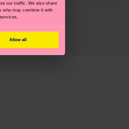
se our traffic. We also share
ers who may combine it with
 services.
 filiere etiche, meno emissioni, amore per i calzini… e
)? Dai un’occhiata alla nostra
pagina sulla
i tratta solo di una stima: la consegna effettiva
Allow all