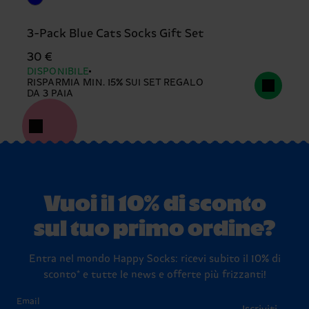
3-Pack Blue Cats Socks Gift Set
30 €
DISPONIBILE
RISPARMIA MIN. 15% SUI SET REGALO
DA 3 PAIA
Vuoi il 10% di sconto
sul tuo primo ordine?
Entra nel mondo Happy Socks: ricevi subito il 10% di
sconto* e tutte le news e offerte più frizzanti!
Email