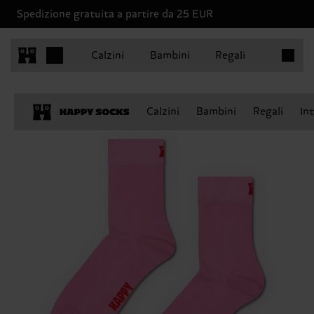
Spedizione gratuita a partire da 25 EUR
Articoli 
Calzini
Bambini
Regali
Calzini
Bambini
Regali
In