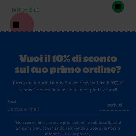
DISPONIBILE
Vuoi il 10% di sconto
sul tuo primo ordine?
Entra nel mondo Happy Socks: ricevi subito il 10% di
sconto* e tutte le news e offerte più frizzanti!
Email
Iscriviti
*Non cumulabile con altre promozioni né valido su Special
Editions o articoli in saldo.
Iscrivendoti, accetti la nostra
Informativa sulla privacy
.