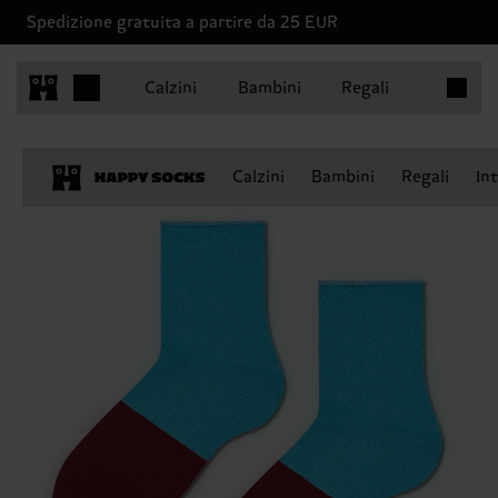
Spedizione gratuita a partire da 25 EUR
Articoli 
Calzini
Bambini
Regali
Calzini
Bambini
Regali
In