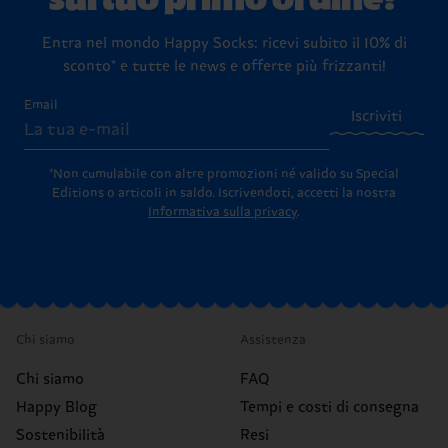
Entra nel mondo Happy Socks: ricevi subito il 10% di
sconto* e tutte le news e offerte più frizzanti!
Email
Iscriviti
*Non cumulabile con altre promozioni né valido su Special
Editions o articoli in saldo.
Iscrivendoti, accetti la nostra
Informativa sulla privacy
.
Chi siamo
Assistenza
Chi siamo
FAQ
Happy Blog
Tempi e costi di consegna
Sostenibilità
Resi