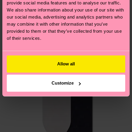
tutti i nostri segreti (e qualche dritta utile)? Dai
provide social media features and to analyse our traffic.
locali.
un’occhiata alla nostra
pagina sulla sostenibilità
!
Secondo noi, ti piacerà
Pattern simili
We also share information about your use of our site with
our social media, advertising and analytics partners who
Hai domande sui resi? Visita la nostra pagina
Resi
may combine it with other information that you’ve
per trovare le risposte alle domande più comuni.
provided to them or that they’ve collected from your use
of their services.
Allow all
Customize