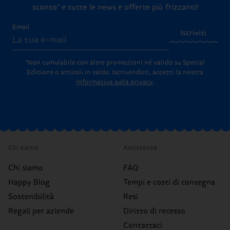
sconto* e tutte le news e offerte più frizzanti!
Email
Iscriviti
*Non cumulabile con altre promozioni né valido su Special
Editions o articoli in saldo.
Iscrivendoti, accetti la nostra
Informativa sulla privacy
.
Chi siamo
Assistenza
Chi siamo
FAQ
Happy Blog
Tempi e costi di consegna
Sostenibilità
Resi
Regali per aziende
Diritto di recesso
Contattaci