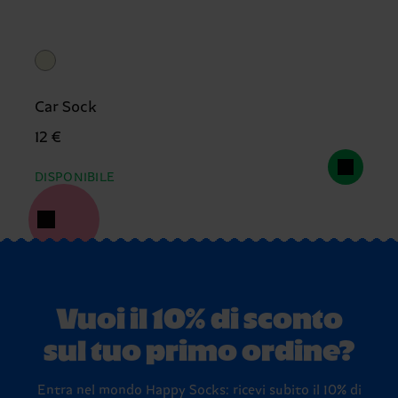
Car Sock
12 €
DISPONIBILE
Vuoi il 10% di sconto
sul tuo primo ordine?
Entra nel mondo Happy Socks: ricevi subito il 10% di