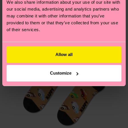
We also share information about your use of our site with
Novità
Hai domande sui resi? Visita la nostra pagina
Resi
our social media, advertising and analytics partners who
per trovare le risposte alle domande più comuni.
may combine it with other information that you’ve
provided to them or that they’ve collected from your use
of their services.
Allow all
Customize