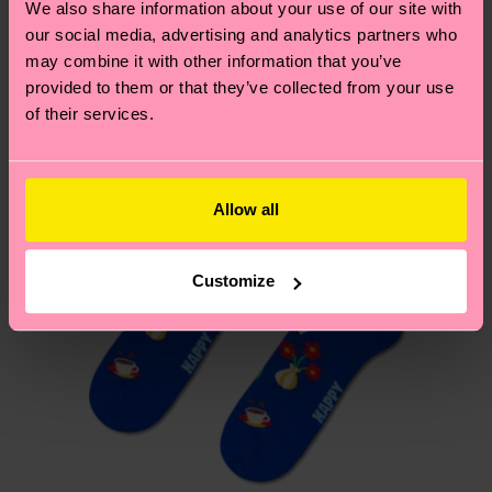
We also share information about your use of our site with
Novità
Hai domande sui resi? Visita la nostra pagina
Resi
our social media, advertising and analytics partners who
per trovare le risposte alle domande più comuni.
may combine it with other information that you’ve
provided to them or that they’ve collected from your use
of their services.
Allow all
Customize