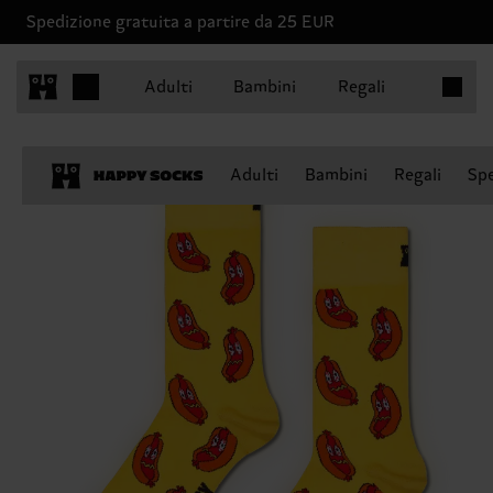
Spedizione gratuita a partire da 25 EUR
Articoli 
Adulti
Bambini
Regali
Adulti
Bambini
Regali
Spe