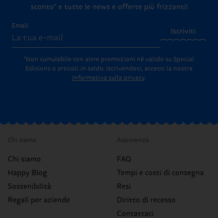
sconto* e tutte le news e offerte più frizzanti!
Email
Iscriviti
*Non cumulabile con altre promozioni né valido su Special
Editions o articoli in saldo.
Iscrivendoti, accetti la nostra
Informativa sulla privacy
.
Chi siamo
Assistenza
Chi siamo
FAQ
Happy Blog
Tempi e costi di consegna
Sostenibilità
Resi
Regali per aziende
Diritto di recesso
Contattaci