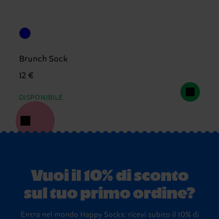
Brunch Sock
12 €
DISPONIBILE
Vuoi il 10% di sconto
sul tuo primo ordine?
Entra nel mondo Happy Socks: ricevi subito il 10% di