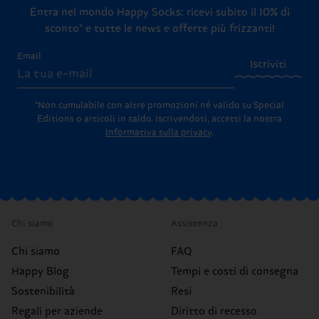
Entra nel mondo Happy Socks: ricevi subito il 10% di
sconto* e tutte le news e offerte più frizzanti!
Email
Iscriviti
*Non cumulabile con altre promozioni né valido su Special
Editions o articoli in saldo.
Iscrivendoti, accetti la nostra
Informativa sulla privacy
.
Chi siamo
Assistenza
Chi siamo
FAQ
Happy Blog
Tempi e costi di consegna
Sostenibilità
Resi
Regali per aziende
Diritto di recesso