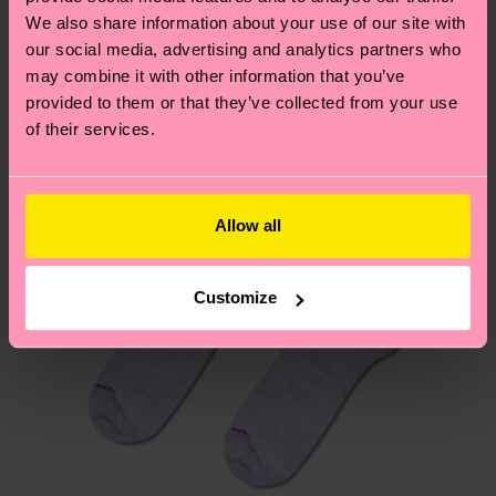
un’occhiata alla nostra
pagina sulla sostenibilità
!
Secondo noi, ti piacerà
Pattern simili
We also share information about your use of our site with
Novità
Hai domande sui resi? Visita la nostra pagina
Resi
our social media, advertising and analytics partners who
may combine it with other information that you’ve
per trovare le risposte alle domande più comuni.
provided to them or that they’ve collected from your use
of their services.
Allow all
Customize