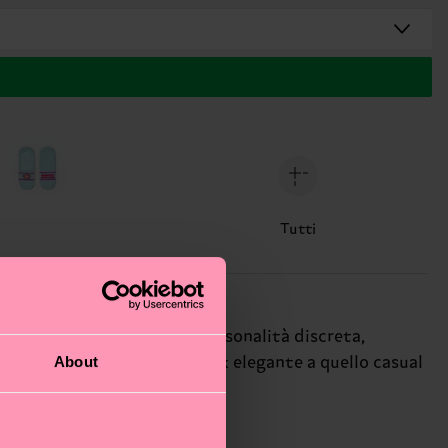
Tutti
ottile fantasia a righe dona personalità discreta,
About
re a qualsiasi outfit, dal look elegante a quello casual
.