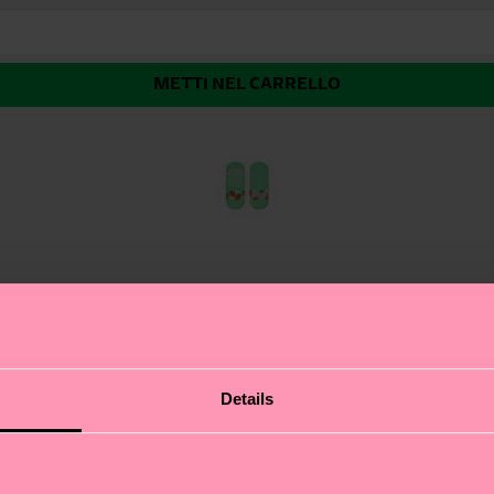
METTI NEL CARRELLO
bili Stripe: il perfetto incontro tra moda e praticità. La s
Details
 esprimersi senza urlare, sono il segreto per dare caratte
o di te! Idea regalo top per: amici che amano distinguersi