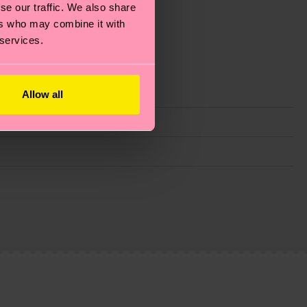
se our traffic. We also share
ers who may combine it with
 services.
Allow all
 filiere etiche, meno emissioni, amore per i calzini… e
)? Dai un’occhiata alla nostra
pagina sulla
i tratta solo di una stima: la consegna effettiva