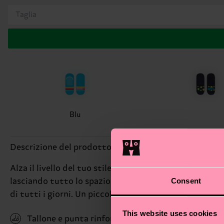
Taglia
Blu
Descrizione del prodotto
Alza il livello del tuo stile con i nostri calzini invisi
Consent
lasciando tutto lo spazio alle tue scarpe. Per chi vuole
di tutti i giorni. Un piccolo dettaglio, un grande tocc
This website uses cookies
Tallone e punta rinforzati