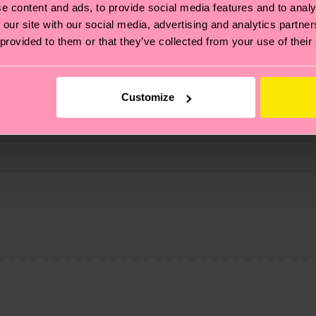
e content and ads, to provide social media features and to analy
 our site with our social media, advertising and analytics partn
 provided to them or that they’ve collected from your use of their
Customize
 non si ferma alla qualità o alle certificazioni, ma include
oi scoprire tutti i nostri segreti (e qualche dritta utile
pedizione è di 5-8 giorni lavorativi. Tieni presente che s
 trovare le risposte alle domande più comuni.