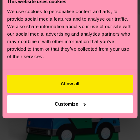
This website uses cookies
di spedizione è di 5-8 giorni lavorativi. Tieni
emissioni, amore per i calzini… e tantissime altre
presente che si tratta solo di una stima: la
We use cookies to personalise content and ads, to
piccole-grandi scelte responsabili! Vuoi scoprire
consegna effettiva dipende dai servizi postali
provide social media features and to analyse our traffic.
tutti i nostri segreti (e qualche dritta utile)? Dai
We also share information about your use of our site with
locali.
un’occhiata alla nostra
pagina sulla sostenibilità
!
Secondo noi, ti piacerà
Pattern simili
our social media, advertising and analytics partners who
may combine it with other information that you’ve
Novità
Hai domande sui resi? Visita la nostra pagina
Resi
provided to them or that they’ve collected from your use
per trovare le risposte alle domande più comuni.
of their services.
Allow all
Customize