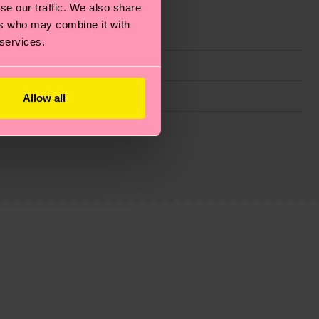
se our traffic. We also share
ers who may combine it with
 services.
Allow all
 filiere etiche, meno emissioni, amore per i calzini… e
)? Dai un’occhiata alla nostra
pagina sulla
i tratta solo di una stima: la consegna effettiva