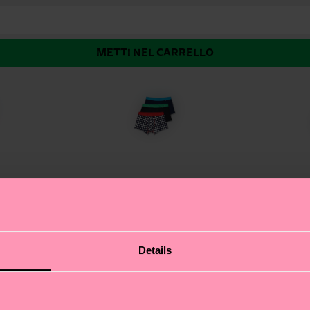
METTI NEL CARRELLO
ack di boxer corti Thumbs Up. Tre modelli pieni di energi
Details
che li indossi. Qui da Happy Socks celebriamo chi ha il cor
lità, anche sotto ai jeans. La banda elastica extra-comoda
 giornata dopo giornata. Il regalo ideale per chi non pren