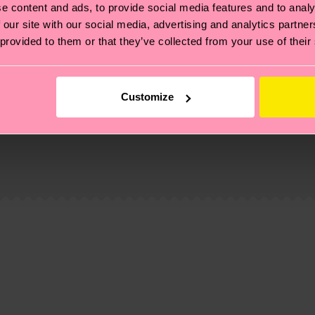
e content and ads, to provide social media features and to analy
 our site with our social media, advertising and analytics partn
 provided to them or that they’ve collected from your use of their
Customize
 non si ferma alla qualità o alle certificazioni, ma include
oi scoprire tutti i nostri segreti (e qualche dritta utile
pedizione è di 5-8 giorni lavorativi. Tieni presente che s
 trovare le risposte alle domande più comuni.