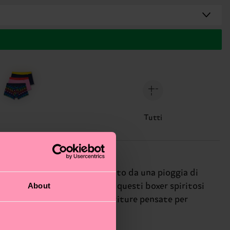
Tutti
a, tra cui un paio nero decorato da una pioggia di
About
aggio di essere sé stesso — e questi boxer spiritosi
, il girovita generoso e le cuciture pensate per
de (troppo) sul serio la vita.