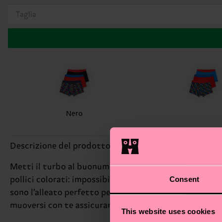
Taglia
Nero
Descrizione del prodotto
Metti il turbo al buonumore (e al comfort!) con il 3-P
Consent
pollici colorati: impossibile non sorridere ogni volta 
sono l’alleato perfetto per far brillare la tua persona
muoversi con te assicurano una vestibilità imbattibile,
This website uses cookies