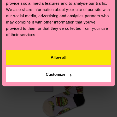
tutti i nostri segreti (e qualche dritta utile)? Dai
provide social media features and to analyse our traffic.
locali.
un’occhiata alla nostra
pagina sulla sostenibilità
!
We also share information about your use of our site with
Secondo noi, ti piacerà
Pattern simili
our social media, advertising and analytics partners who
Hai domande sui resi? Visita la nostra pagina
Resi
may combine it with other information that you’ve
per trovare le risposte alle domande più comuni.
provided to them or that they’ve collected from your use
of their services.
Allow all
Customize