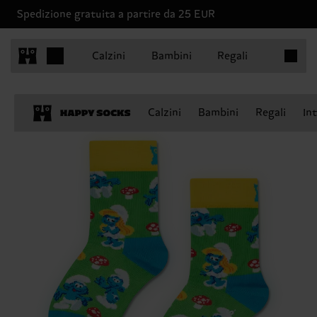
Spedizione gratuita a partire da 25 EUR
Articoli 
Calzini
Bambini
Regali
Calzini
Bambini
Regali
In