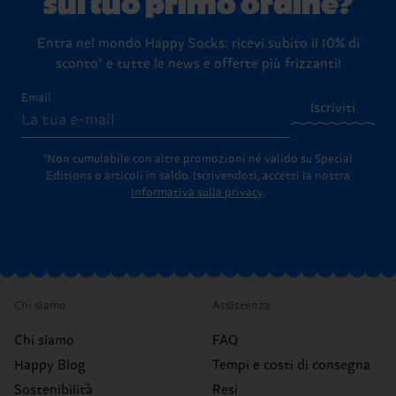
sul tuo primo ordine?
Entra nel mondo Happy Socks: ricevi subito il 10% di
sconto* e tutte le news e offerte più frizzanti!
Email
Iscriviti
*Non cumulabile con altre promozioni né valido su Special
Editions o articoli in saldo.
Iscrivendoti, accetti la nostra
Informativa sulla privacy
.
Chi siamo
Assistenza
Chi siamo
FAQ
Happy Blog
Tempi e costi di consegna
Sostenibilità
Resi