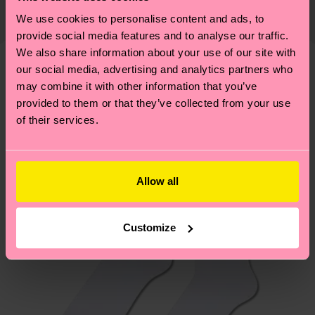
certificazioni, ma include filiere etiche, meno
di spedizione è di 5-8 giorni lavorativi. Tieni
We use cookies to personalise content and ads, to
emissioni, amore per i calzini… e tantissime altre
Informazioni dettagliate:
presente che si tratta solo di una stima: la
provide social media features and to analyse our traffic.
piccole-grandi scelte responsabili! Vuoi scoprire
PEZZO 1:
100% poliestere
consegna effettiva dipende dai servizi postali
We also share information about your use of our site with
tutti i nostri segreti (e qualche dritta utile)? Dai
PEZZO 2:
100% poliestere
our social media, advertising and analytics partners who
locali.
un’occhiata alla nostra
pagina sulla sostenibilità
!
Secondo noi, ti piacerà
Pattern simili
PEZZO 3:
100% Poliestere riciclato
may combine it with other information that you’ve
provided to them or that they’ve collected from your use
PEZZO 4:
100% Poliestere riciclato
Novità
Hai domande sui resi? Visita la nostra pagina
Resi
of their services.
per trovare le risposte alle domande più comuni.
Allow all
Customize