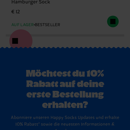
Hamburger Sock
€ 12
AUF LAGER
BESTSELLER
Möchtest du 10%
Rabatt auf deine
erste Bestellung
erhalten?
Abonniere unseren Happy Socks Updates und erhalte
10% Rabatt* sowie die neuesten Informationen &