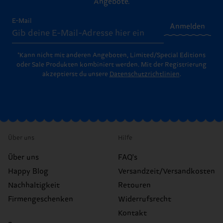
Angebote.
E-Mail
Anmelden
*Kann nicht mit anderen Angeboten, Limited/Special Editions
oder Sale Produkten kombiniert werden. Mit der Registrierung
akzeptierst du unsere
Datenschutzrichtlinien
.
Über uns
Hilfe
Über uns
FAQ's
Happy Blog
Versandzeit/Versandkosten
Nachhaltigkeit
Retouren
Firmengeschenken
Widerrufsrecht
Kontakt