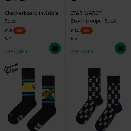
Checkerboard Invisible
STAR WARS™
Sock
Stormtrooper Sock
Originalpreis
Reduzierter Preis
Originalpreis
Reduzierter Preis
€ 8
€ 14
-50%
-50%
€ 4
€ 7
AUF LAGER
AUF LAGER
Special
Edition