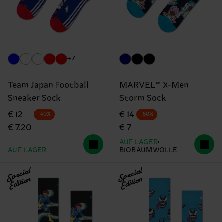
+7
Team Japan Football
MARVEL™ X-Men
Sneaker Sock
Storm Sock
Originalpreis
Reduzierter Preis
Originalpreis
Reduzierter Preis
€ 12
€ 14
-40%
-50%
€ 7.20
€ 7
AUF LAGER
AUF LAGER
BIOBAUMWOLLE
Special
Special
Edition
Edition