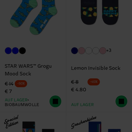
+3
STAR WARS™ Grogu
Lemon Invisible Sock
Mood Sock
Originalpreis
Reduzierter Preis
€ 8
-40%
Originalpreis
Reduzierter Preis
€ 14
-50%
€ 4.80
€ 7
AUF LAGER
BIOBAUMWOLLE
AUF LAGER
Special
Geschenkidee
Edition