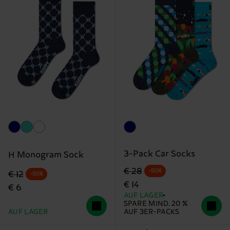
3-Pack Car Socks
H Monogram Sock
Originalpreis
Reduzierter Preis
€ 28
-50%
Originalpreis
Reduzierter Preis
€ 12
-50%
€ 14
€ 6
AUF LAGER
SPARE MIND. 20 %
AUF LAGER
AUF 3ER-PACKS