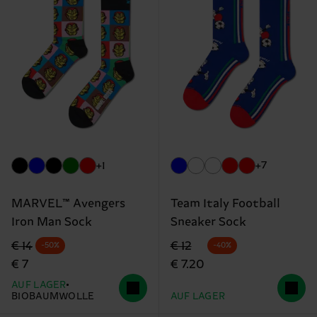
+1
+7
MARVEL™ Avengers
Team Italy Football
Iron Man Sock
Sneaker Sock
Originalpreis
Reduzierter Preis
Originalpreis
Reduzierter Preis
€ 14
€ 12
-50%
-40%
€ 7
€ 7.20
AUF LAGER
BIOBAUMWOLLE
AUF LAGER