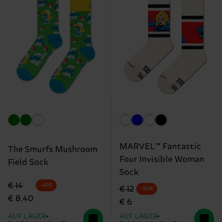
MARVEL™ Fantastic
The Smurfs Mushroom
Four Invisible Woman
Field Sock
Sock
Originalpreis
Reduzierter Preis
€ 14
-40%
Originalpreis
Reduzierter Preis
€ 12
-50%
€ 8.40
€ 6
AUF LAGER
AUF LAGER