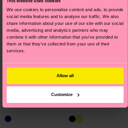
This website uses cookies
Originalpreis
Reduzierter Preis
Originalpreis
Reduzierter Preis
€ 14
€ 14
-50%
-50%
We use cookies to personalise content and ads, to provide
€ 7
€ 7
social media features and to analyse our traffic. We also
AUF LAGER
AUF LAGER
share information about your use of our site with our social
BIOBAUMWOLLE
BIOBAUMWOLLE
media, advertising and analytics partners who may
combine it with other information that you’ve provided to
Special
Edition
them or that they’ve collected from your use of their
services.
Allow all
Customize