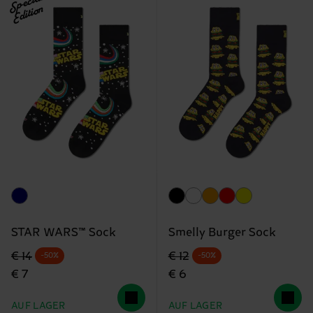
Special
Edition
STAR WARS™ Sock
Smelly Burger Sock
Originalpreis
Reduzierter Preis
Originalpreis
Reduzierter Preis
€ 14
€ 12
-50%
-50%
€ 7
€ 6
AUF LAGER
AUF LAGER