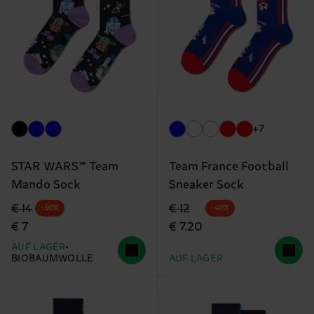
+7
STAR WARS™ Team
Team France Football
Mando Sock
Sneaker Sock
Originalpreis
Reduzierter Preis
Originalpreis
Reduzierter Preis
€ 14
€ 12
-50%
-40%
€ 7
€ 7.20
AUF LAGER
BIOBAUMWOLLE
AUF LAGER