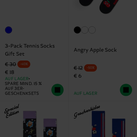
3-Pack Tennis Socks
Angry Apple Sock
Gift Set
Originalpreis
Reduzierter Preis
€ 30
-40%
Originalpreis
Reduzierter Preis
€ 12
-50%
€ 18
€ 6
AUF LAGER
SPARE MIND. 15 %
AUF 3ER-
GESCHENKSETS
AUF LAGER
Special
Geschenkidee
Edition