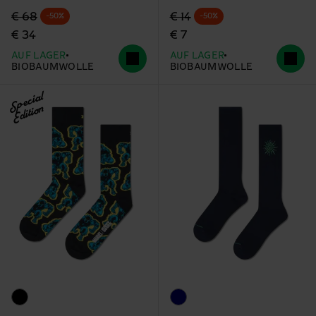
Originalpreis
Reduzierter Preis
Originalpreis
Reduzierter Preis
€ 68
€ 14
-50%
-50%
€ 34
€ 7
AUF LAGER
AUF LAGER
BIOBAUMWOLLE
BIOBAUMWOLLE
Special
Edition