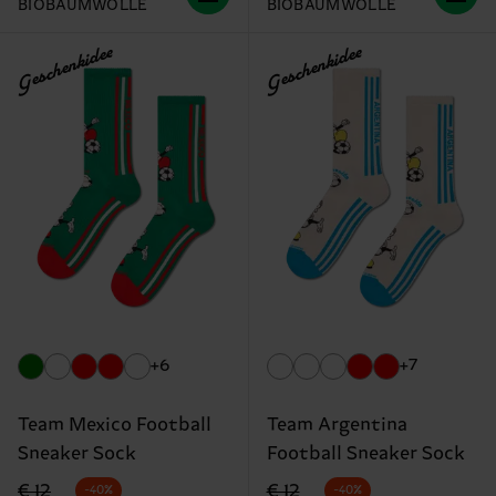
BIOBAUMWOLLE
BIOBAUMWOLLE
Geschenkidee
Geschenkidee
+6
+7
Team Mexico Football
Team Argentina
Sneaker Sock
Football Sneaker Sock
Originalpreis
Reduzierter Preis
Originalpreis
Reduzierter Preis
€ 12
€ 12
-40%
-40%