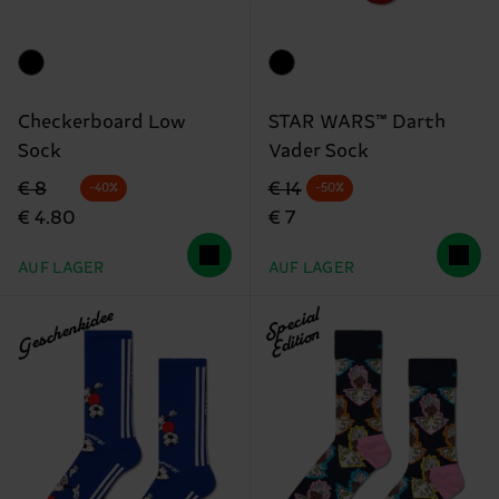
Checkerboard Low
STAR WARS™ Darth
Sock
Vader Sock
Originalpreis
Reduzierter Preis
Originalpreis
Reduzierter Preis
€ 8
€ 14
-40%
-50%
€ 4.80
€ 7
AUF LAGER
AUF LAGER
Geschenkidee
Special
Edition