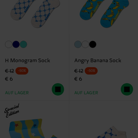
H Monogram Sock
Angry Banana Sock
Originalpreis
Reduzierter Preis
Originalpreis
Reduzierter Preis
€ 12
€ 12
-50%
-50%
€ 6
€ 6
AUF LAGER
AUF LAGER
Special
Edition