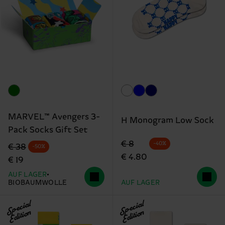
MARVEL™ Avengers 3-
H Monogram Low Sock
Pack Socks Gift Set
Originalpreis
Reduzierter Preis
€ 8
-40%
Originalpreis
Reduzierter Preis
€ 38
-50%
€ 4.80
€ 19
AUF LAGER
BIOBAUMWOLLE
AUF LAGER
Special
Special
Edition
Edition