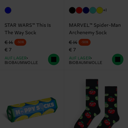
+1
STAR WARS™ This Is
MARVEL™ Spider-Man
The Way Sock
Archenemy Sock
Originalpreis
Reduzierter Preis
Originalpreis
Reduzierter Preis
€ 14
€ 14
-50%
-50%
€ 7
€ 7
AUF LAGER
AUF LAGER
BIOBAUMWOLLE
BIOBAUMWOLLE