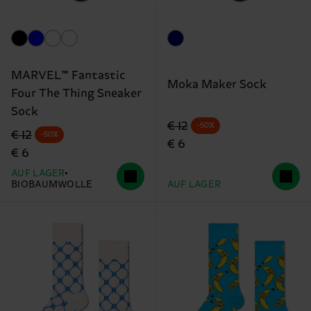
MARVEL™ Fantastic
Moka Maker Sock
Four The Thing Sneaker
Sock
Originalpreis
Reduzierter Preis
€ 12
-50%
Originalpreis
Reduzierter Preis
€ 12
-50%
€ 6
€ 6
AUF LAGER
BIOBAUMWOLLE
AUF LAGER