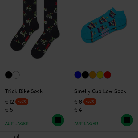
Trick Bike Sock
Smelly Cup Low Sock
Originalpreis
Reduzierter Preis
Originalpreis
Reduzierter Preis
€ 12
€ 8
-50%
-50%
€ 6
€ 4
AUF LAGER
AUF LAGER