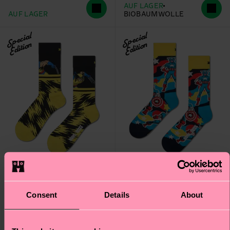
AUF LAGER
AUF LAGER
BIOBAUMWOLLE
Special
Special
Edition
Edition
Consent
Details
About
MARVEL™ X-Men
MARVEL™ Avengers
Wolverine Sock
Captain America Sock