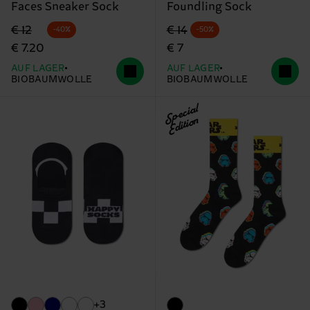
Faces Sneaker Sock
Foundling Sock
Originalpreis
Reduzierter Preis
Originalpreis
Reduzierter Preis
€ 12
€ 14
-40%
-50%
€ 7.20
€ 7
AUF LAGER
AUF LAGER
BIOBAUMWOLLE
BIOBAUMWOLLE
Special
Edition
+3