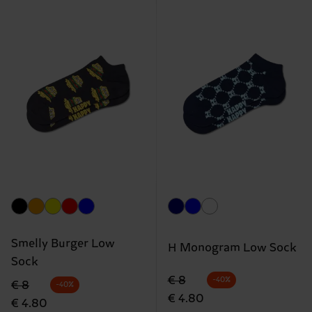
Smelly Burger Low
H Monogram Low Sock
Sock
Originalpreis
Reduzierter Preis
€ 8
-40%
Originalpreis
Reduzierter Preis
€ 8
-40%
€ 4.80
€ 4.80