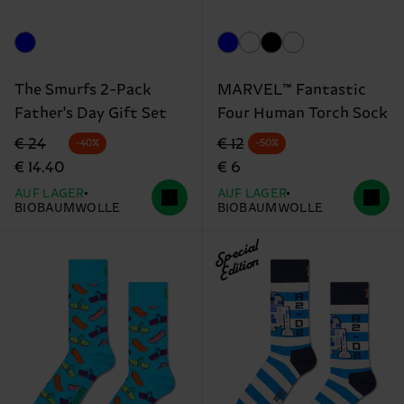
The Smurfs 2-Pack
MARVEL™ Fantastic
Father's Day Gift Set
Four Human Torch Sock
Originalpreis
Reduzierter Preis
Originalpreis
Reduzierter Preis
€ 24
€ 12
-40%
-50%
€ 14.40
€ 6
AUF LAGER
AUF LAGER
BIOBAUMWOLLE
BIOBAUMWOLLE
Special
Edition