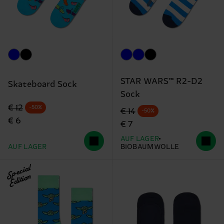
STAR WARS™ R2-D2
Skateboard Sock
Sock
Originalpreis
Reduzierter Preis
€ 12
-50%
Originalpreis
Reduzierter Preis
€ 14
-50%
€ 6
€ 7
AUF LAGER
AUF LAGER
BIOBAUMWOLLE
Special
Edition