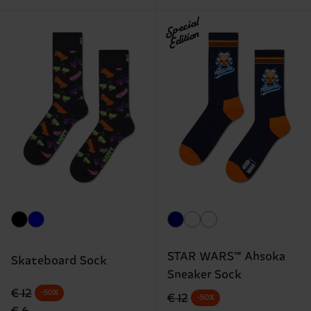
Special
Edition
STAR WARS™ Ahsoka
Skateboard Sock
Sneaker Sock
Originalpreis
Reduzierter Preis
€ 12
-50%
Originalpreis
Reduzierter Preis
€ 12
-50%