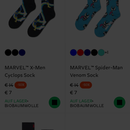
+1
MARVEL™ X-Men
MARVEL™ Spider-Man
Cyclops Sock
Venom Sock
Originalpreis
Reduzierter Preis
Originalpreis
Reduzierter Preis
€ 14
€ 14
-50%
-50%
€ 7
€ 7
AUF LAGER
AUF LAGER
BIOBAUMWOLLE
BIOBAUMWOLLE