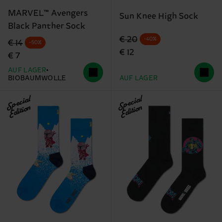
MARVEL™ Avengers
Sun Knee High Sock
Black Panther Sock
Originalpreis
Reduzierter Preis
€ 20
-40%
Originalpreis
Reduzierter Preis
€ 14
-50%
€ 12
€ 7
AUF LAGER
BIOBAUMWOLLE
AUF LAGER
Special
Special
Edition
Edition