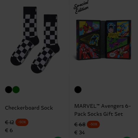
Special
Edition
MARVEL™ Avengers 6-
Checkerboard Sock
Pack Socks Gift Set
Originalpreis
Reduzierter Preis
€ 12
-50%
Originalpreis
Reduzierter Preis
€ 68
-50%
€ 6
€ 34