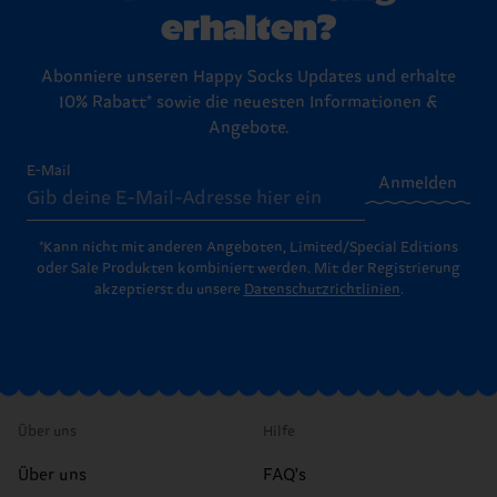
erhalten?
Abonniere unseren Happy Socks Updates und erhalte
10% Rabatt* sowie die neuesten Informationen &
Angebote.
E-Mail
Anmelden
*Kann nicht mit anderen Angeboten, Limited/Special Editions
oder Sale Produkten kombiniert werden. Mit der Registrierung
akzeptierst du unsere
Datenschutzrichtlinien
.
Über uns
Hilfe
Über uns
FAQ's