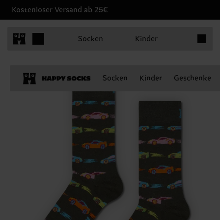
Kostenloser Versand ab 25€
Produkt
Socken
Kinder
Socken
Kinder
Geschenke