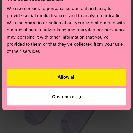
dass es sich hierbei um einen Richtwert handelt
Ähnliche muster
We use cookies to personalise content and ads, to
und die genaue Lieferzeit von der lokalen Post in
provide social media features and to analyse our traffic.
Neuheit
deinem Land abhängt.
We also share information about your use of our site with
our social media, advertising and analytics partners who
Du hast Fragen zu einer Retoure? In unserem
may combine it with other information that you’ve
Hilfebereich im Artikel
Retouren
findest du die
provided to them or that they’ve collected from your use
am häufigsten gestellten Fragen.
of their services.
Allow all
Customize