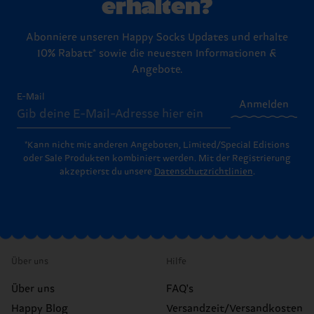
erhalten?
Abonniere unseren Happy Socks Updates und erhalte
10% Rabatt* sowie die neuesten Informationen &
Angebote.
E-Mail
Anmelden
*Kann nicht mit anderen Angeboten, Limited/Special Editions
oder Sale Produkten kombiniert werden. Mit der Registrierung
akzeptierst du unsere
Datenschutzrichtlinien
.
Über uns
Hilfe
Über uns
FAQ's
Happy Blog
Versandzeit/Versandkosten