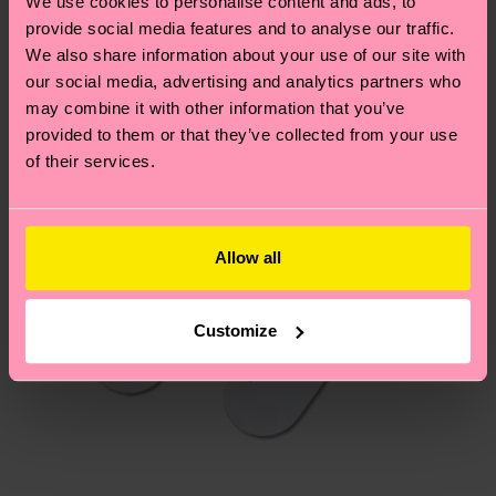
Neuheit
deinem Land abhängt.
We use cookies to personalise content and ads, to
provide social media features and to analyse our traffic.
We also share information about your use of our site with
Du hast Fragen zu einer Retoure? In unserem
our social media, advertising and analytics partners who
Hilfebereich im Artikel
Retouren
findest du die
may combine it with other information that you’ve
am häufigsten gestellten Fragen.
provided to them or that they’ve collected from your use
of their services.
Allow all
Customize