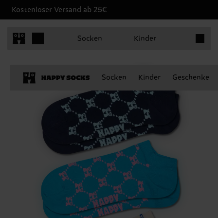
Kostenloser Versand ab 25€
Produkt
Socken
Kinder
Socken
Kinder
Geschenke