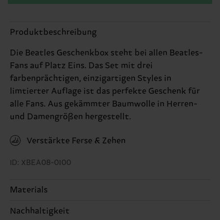
Produktbeschreibung
Die Beatles Geschenkbox steht bei allen Beatles-
Fans auf Platz Eins. Das Set mit drei
farbenprächtigen, einzigartigen Styles in
limtierter Auflage ist das perfekte Geschenk für
alle Fans. Aus gekämmter Baumwolle in Herren-
und Damengrößen hergestellt.
Verstärkte Ferse & Zehen
ID: XBEA08-0100
Materials
Nachhaltigkeit
ARTIKEL 1:
86% Cotton, 12% Polyamide, 2%