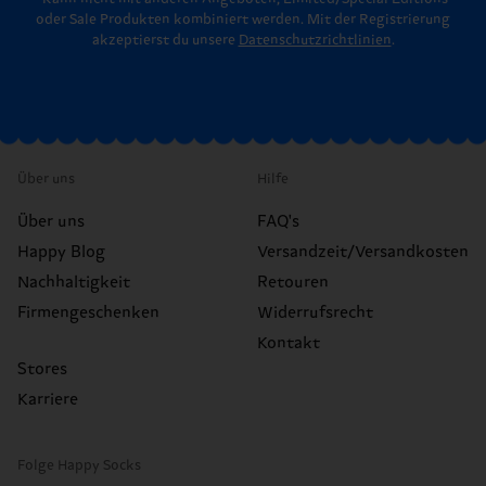
oder Sale Produkten kombiniert werden. Mit der Registrierung
akzeptierst du unsere
Datenschutzrichtlinien
.
Über uns
Hilfe
Über uns
FAQ's
Happy Blog
Versandzeit/Versandkosten
Nachhaltigkeit
Retouren
Firmengeschenken
Widerrufsrecht
Kontakt
Stores
Karriere
Folge Happy Socks