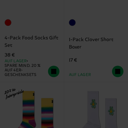
4-Pack Food Socks Gift
1-Pack Clover Short
Set
Boxer
38 €
17 €
AUF LAGER
SPARE MIND. 20 %
AUF 4ER-
GESCHENKSETS
AUF LAGER
10% to
Interpride