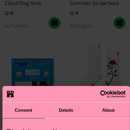
Cloud Dog Sock
Contrast Stripe Sock
12 €
12 €
AUF LAGER
AUF LAGER
Consent
Details
About