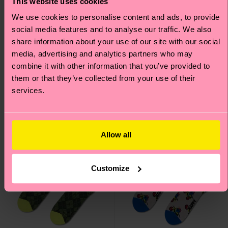
This website uses cookies
4-Pack Everyday Food
We use cookies to personalise content and ads, to provide
Rose Sock
Socks Gift Set
social media features and to analyse our traffic. We also
26 €
share information about your use of our site with our social
NIEDRIGER
media, advertising and analytics partners who may
12 €
LAGERBESTAND
combine it with other information that you’ve provided to
SPARE MIND. 20 %
them or that they’ve collected from your use of their
AUF 4ER-
GESCHENKSETS
AUF LAGER
services.
Allow all
Customize