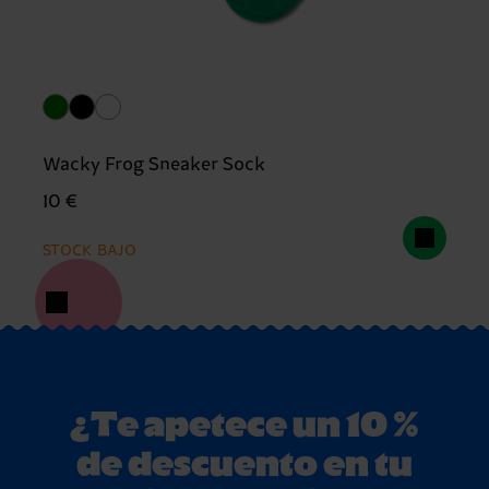
Wacky Frog Sneaker Sock
10 €
STOCK BAJO
¿Te apetece un 10 %
de descuento en tu