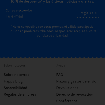
10 % de descuento* y las últimas noticias y ofertas.
Correo electrónico
Regístrate
* No es compatible con otras promos, ni válido para Special
Editions o productos rebajados. Al apuntarte, aceptas nuestra
política de privacidad
.
Sobre nosotros
Ayuda
Sobre nosotros
FAQ
Happy Blog
Plazos y gastos de envío
Sostenibilidad
Devoluciones
Regalos de empresa
Derecho de revocación
Contáctanos