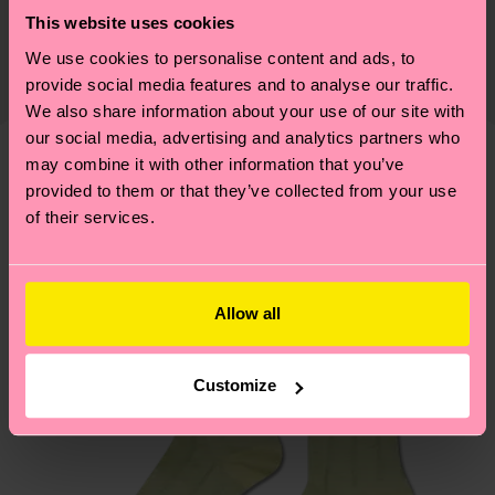
La sostenibilità, per noi, è un vero e proprio
Consegna & Resi
Informazioni dettagliate:
This website uses cookies
lifestyle: non si ferma alla qualità o alle
75% Mix di cotone biologico, 24% Poliammide, 1%
Il tempo di consegna stimato per Italia dalla data
We use cookies to personalise content and ads, to
certificazioni, ma include filiere etiche, meno
Elastan
di spedizione è di 5-8 giorni lavorativi. Tieni
provide social media features and to analyse our traffic.
emissioni, amore per i calzini… e tantissime altre
presente che si tratta solo di una stima: la
We also share information about your use of our site with
piccole-grandi scelte responsabili! Vuoi scoprire
our social media, advertising and analytics partners who
consegna effettiva dipende dai servizi postali
tutti i nostri segreti (e qualche dritta utile)? Dai
may combine it with other information that you’ve
locali.
un’occhiata alla nostra
pagina sulla sostenibilità
!
Secondo noi, ti piacerà
Pattern simili
provided to them or that they’ve collected from your use
of their services.
Hai domande sui resi? Visita la nostra pagina
Resi
per trovare le risposte alle domande più comuni.
Allow all
Customize