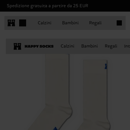
Spedizione gratuita a partire da 25 EUR
Articoli 
Calzini
Bambini
Regali
Calzini
Bambini
Regali
In