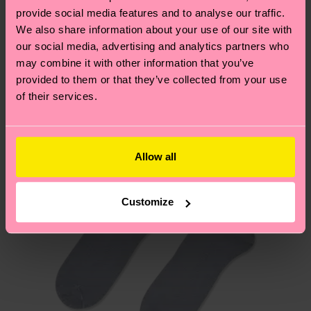
consegna effettiva dipende dai servizi postali
provide social media features and to analyse our traffic.
tutti i nostri segreti (e qualche dritta utile)? Dai
locali.
We also share information about your use of our site with
un’occhiata alla nostra
pagina sulla sostenibilità
!
Secondo noi, ti piacerà
Pattern simili
our social media, advertising and analytics partners who
Novità
Hai domande sui resi? Visita la nostra pagina
Resi
may combine it with other information that you’ve
per trovare le risposte alle domande più comuni.
provided to them or that they’ve collected from your use
of their services.
Allow all
Customize