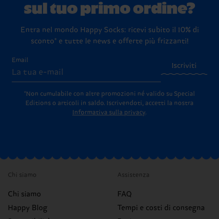
sul tuo primo ordine?
Entra nel mondo Happy Socks: ricevi subito il 10% di
sconto* e tutte le news e offerte più frizzanti!
Email
Iscriviti
*Non cumulabile con altre promozioni né valido su Special
Editions o articoli in saldo.
Iscrivendoti, accetti la nostra
Informativa sulla privacy
.
Chi siamo
Assistenza
Chi siamo
FAQ
Happy Blog
Tempi e costi di consegna