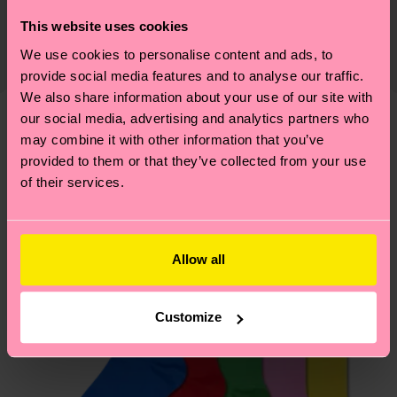
PEZZO 3:
75% Cotone, 24% Poliammide, 1% Elastan
lifestyle: non si ferma alla qualità o alle
This website uses cookies
Il tempo di consegna stimato per Italia dalla data
certificazioni, ma include filiere etiche, meno
We use cookies to personalise content and ads, to
Informazioni dettagliate:
di spedizione è di 5-8 giorni lavorativi. Tieni
emissioni, amore per i calzini… e tantissime altre
provide social media features and to analyse our traffic.
PEZZO 1:
75% Mix di cotone biologico, 24%
presente che si tratta solo di una stima: la
piccole-grandi scelte responsabili! Vuoi scoprire
We also share information about your use of our site with
Poliammide, 1% Elastan
consegna effettiva dipende dai servizi postali
tutti i nostri segreti (e qualche dritta utile)? Dai
our social media, advertising and analytics partners who
PEZZO 2:
75% Mix di cotone biologico, 24%
locali.
un’occhiata alla nostra
pagina sulla sostenibilità
!
may combine it with other information that you’ve
Secondo noi, ti piacerà
Pattern simili
Poliammide, 1% Elastan
provided to them or that they’ve collected from your use
PEZZO 3:
75% Mix di cotone biologico, 24%
Hai domande sui resi? Visita la nostra pagina
Resi
of their services.
Poliammide, 1% Elastan
per trovare le risposte alle domande più comuni.
Allow all
Customize