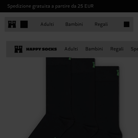
Spedizione gratuita a partire da 25 EUR
Articoli 
Adulti
Bambini
Regali
Adulti
Bambini
Regali
Spe