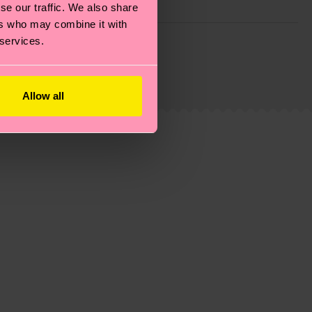
se our traffic. We also share
ers who may combine it with
 filiere etiche, meno emissioni, amore per i calzini… e
 services.
)? Dai un’occhiata alla nostra
pagina sulla
i tratta solo di una stima: la consegna effettiva
Allow all