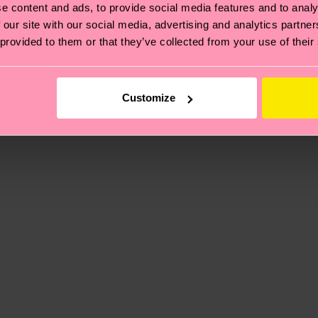
e content and ads, to provide social media features and to analy
 our site with our social media, advertising and analytics partn
 non si ferma alla qualità o alle certificazioni, ma include
 provided to them or that they’ve collected from your use of their
oi scoprire tutti i nostri segreti (e qualche dritta utile
pedizione è di 5-8 giorni lavorativi. Tieni presente che s
Customize
 trovare le risposte alle domande più comuni.