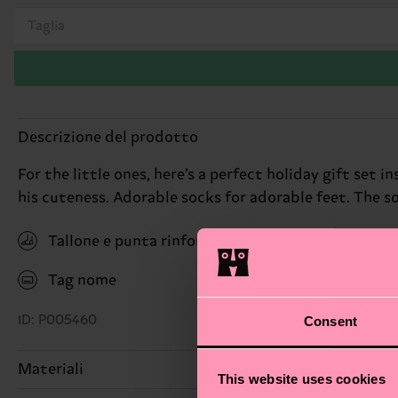
Taglia
Descrizione del prodotto
For the little ones, here’s a perfect holiday gift set
his cuteness. Adorable socks for adorable feet. The
Tallone e punta rinforzati
Tag nome
ID: P005460
Consent
Materiali
This website uses cookies