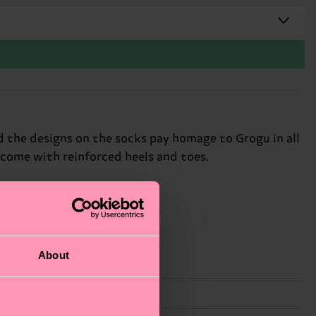
and the designs on the socks pay homage to Grogu in all
come with reinforced heels and toes.
About