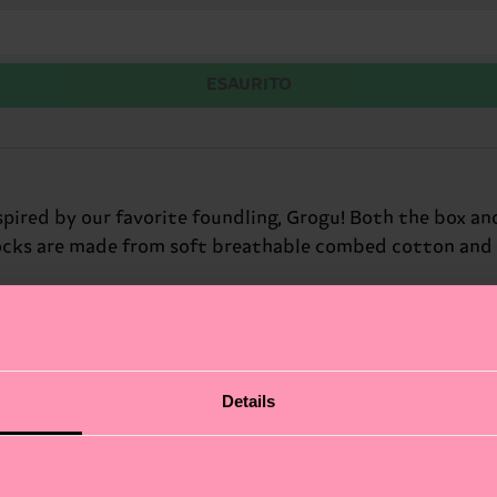
ESAURITO
 inspired by our favorite foundling, Grogu! Both the box 
 socks are made from soft breathable combed cotton and 
Details