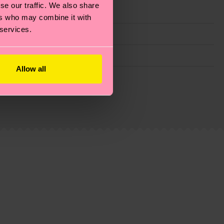
se our traffic. We also share
ers who may combine it with
 services.
Allow all
ie Reduzierung von Emissionen, die richtige Pflege von
eitsseite
.
du
hier
. Die Lieferzeit beginnt sobald deine Bestellung
n der lokalen Post in deinem Land abhängt.
estellten Fragen.