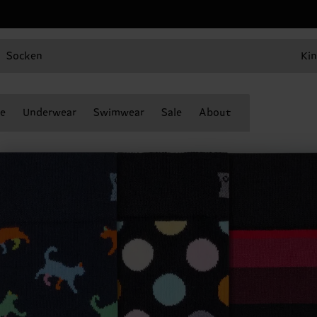
Socken
Kin
e
Underwear
Swimwear
Sale
About