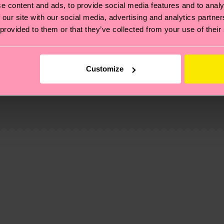
e content and ads, to provide social media features and to analy
 our site with our social media, advertising and analytics partn
 provided to them or that they’ve collected from your use of their
Customize
ierungen – es geht auch um eine ethische Lieferkette, d
e Tipps und Tricks findest du auf unserer
Nachhaltigk
und unsere länderspezifische Versandübersicht findest 
um einen Richtwert handelt und die genaue Lieferzeit vo
eich im Artikel
Retouren
findest du die am häufigsten g