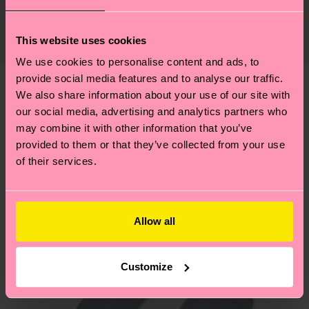
Zertifizierungen – es geht auch um eine ethische
75% Organic cotton blend, 24% Polyamide, 1%
Die Lieferzeit hängt vom Zielland der Bestellung
Lieferkette, die Reduzierung von Emissionen, die
Elastane
ab und unsere länderspezifische Versandübersicht
This website uses cookies
richtige Pflege von Socken und VIELES MEHR!
findest du
hier
. Die Lieferzeit beginnt sobald
Weitere Informationen sowie Tipps und Tricks
We use cookies to personalise content and ads, to
deine Bestellung versandt wurde. Bitte bedenke,
provide social media features and to analyse our traffic.
findest du auf unserer
Nachhaltigkeitsseite
.
dass es sich hierbei um einen Richtwert handelt
We also share information about your use of our site with
Ähnliche muster
und die genaue Lieferzeit von der lokalen Post in
our social media, advertising and analytics partners who
Neuheit
deinem Land abhängt.
may combine it with other information that you’ve
provided to them or that they’ve collected from your use
of their services.
Du hast Fragen zu einer Retoure? In unserem
Hilfebereich im Artikel
Retouren
findest du die
am häufigsten gestellten Fragen.
Allow all
Customize