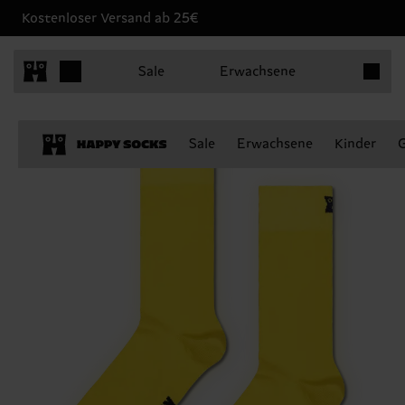
Kostenloser Versand ab 25€
Produkt
Sale
Erwachsene
Sale
Erwachsene
Kinder