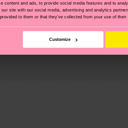
e content and ads, to provide social media features and to analy
 our site with our social media, advertising and analytics partn
 provided to them or that they’ve collected from your use of their
Customize
 Se trata de elegir el camino ético, pisar ligero para el
ucos? Pásate por nuestra
página de sostenibilidad
.
de envío es de 5-8 días laborables. Ten en cuenta que s
 página de
Devoluciones
para ver las respuestas a las pr