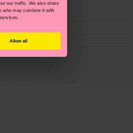
se our traffic. We also share
ers who may combine it with
 services.
Allow all
 planeta, mimar tus calcetines y un montón de cosas
e trata de una estimación y que el tiempo exacto
eguntas más frecuentes.