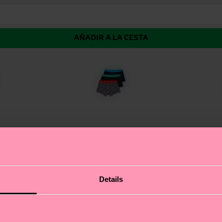
AÑADIR A LA CESTA
 de 3 bóxers Black Mix, pensado para el hombre moderno qu
Details
y negro y dos bóxers negros con un toque extra: nuestro 
esarte a tu manera. Y por supuesto, no todo es aparienci
aventura del día a día. El regalo ideal para ese caballer