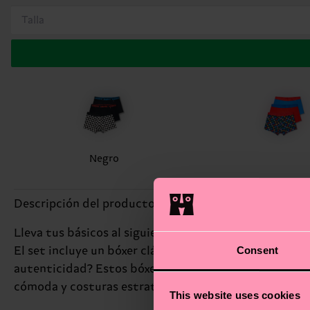
Talla
Negro
Descripción del producto
Lleva tus básicos al siguiente nivel con nuestro pack
Consent
El set incluye un bóxer clásico de cuadros en blanco 
autenticidad? Estos bóxers te lo ponen fácil para expr
cómoda y costuras estratégicas para soportar cualquier 
This website uses cookies