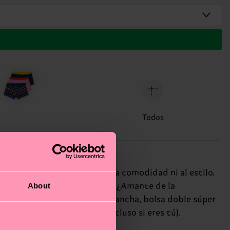
Todos
e no quiere renunciar ni a la comodidad ni al estilo.
About
logo en colores que destacan. ¿Amante de la
a: disfruta de una cinturilla ancha, bolsa doble súper
o con estilo que conoces (incluso si eres tú).