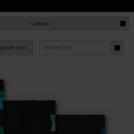
Articles 
Cadeaux
Articles dan
pos de nous
0