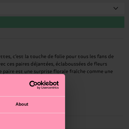
es, c’est la touche de folie pour tous les fans de
avec ces paires déjantées, éclaboussées de fleurs
e paire est une surprise florale fraîche comme une
About