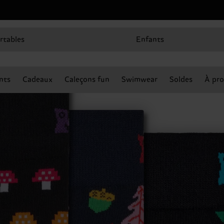
rtables
Enfants
nts
Cadeaux
Caleçons fun
Swimwear
Soldes
À pro