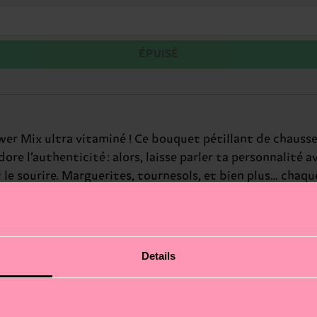
ÉPUISÉ
r Mix ultra vitaminé ! Ce bouquet pétillant de chaussett
ore l’authenticité : alors, laisse parler ta personnalité 
le sourire. Marguerites, tournesols, et bien plus… chaqu
x qui ont la main verte ou le cœur en fleurs.
Details