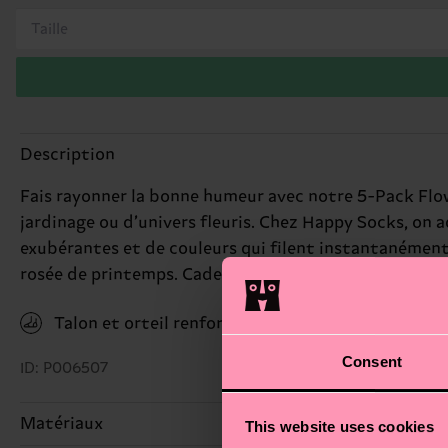
Taille
Description
Fais rayonner la bonne humeur avec notre 5-Pack Flowe
jardinage ou d’univers fleuris. Chez Happy Socks, on ad
exubérantes et de couleurs qui filent instantanément 
rosée de printemps. Cadeau parfait pour : celles et ceu
Talon et orteil renforcés
Consent
ID: P006507
Matériaux
This website uses cookies