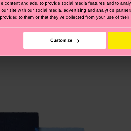
e content and ads, to provide social media features and to analy
 our site with our social media, advertising and analytics partn
 provided to them or that they’ve collected from your use of their
 et aux certifications : il s'agit aussi de mettre en pl
ttes, et BIEN PLUS ENCORE ! Pour plus d'informations, ai
e la date d'expédition est de
3 à 6 jours ouvrables
. Veuil
taux locaux.
Customize
re page
Retour
pour trouver les réponses aux questions 