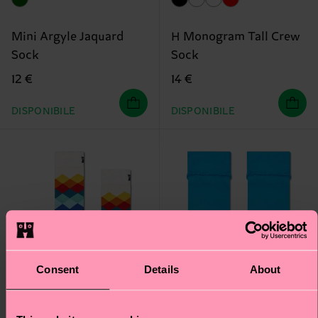
Mini Argyle Jaquard
H Monogram Tall Crew
Sock
Sock
12 €
14 €
DISPONIBILE
DISPONIBILE
Consent
Details
About