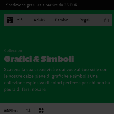
Spedizione gratuita a partire da 25 EUR
Articoli
Adulti
Bambini
Regali
Collection
Grafici & Simboli
Scatena la tua creatività e dai voce al tuo stile con
le nostre calze piene di grafiche e simboli! Una
collezione esplosiva di colori perfetta per chi non ha
paura di farsi notare.
Filtra