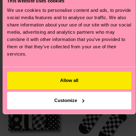
This website uses cookies
We use cookies to personalise content and ads, to provide
social media features and to analyse our traffic. We also
share information about your use of our site with our social
H Monogram Mini Crew
Faded Diamond Sock
media, advertising and analytics partners who may
Sock
combine it with other information that you’ve provided to
12 €
10 €
them or that they’ve collected from your use of their
DISPONIBILE
services.
IL PIÙ AMATO
DISPONIBILE
Allow all
Customize