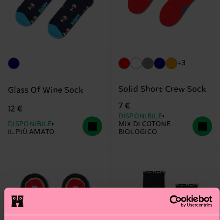
+3
Solid Short Crew Sock
Glass Of Wine Sock
7 €
12 €
DISPONIBILE
DISPONIBILE
MIX DI COTONE
IL PIÙ AMATO
BIOLOGICO