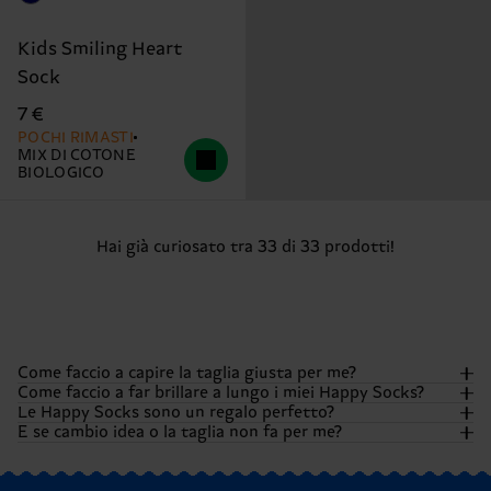
Kids Smiling Heart
Sock
7 €
POCHI RIMASTI
MIX DI COTONE
BIOLOGICO
Hai già curiosato tra 33 di 33 prodotti!
Come faccio a capire la taglia giusta per me?
Come faccio a far brillare a lungo i miei Happy Socks?
Le Happy Socks sono un regalo perfetto?
Vogliamo che i tuoi piedi siano comodi tanto quanto
E se cambio idea o la taglia non fa per me?
sfoggiano colore! La maggior parte delle nostre calze ha le
Per mantenere i colori brillanti e la felicità sempre al top, ti
taglie adulte standard, ma alcuni prodotti speciali – come
consigliamo di lavare i tuoi calzini al rovescio. In generale,
Assolutamente sì! Le Happy Socks sono nate per essere
le calze per bambini, l’intimo o le ciabatte da piscina –
via libera al lavaggio in lavatrice a 40°C (104°F). Niente
regalate. Dai modelli singoli ai multipack, fino alle edizioni
Vogliamo che tu sia al settimo cielo con il tuo acquisto! Se