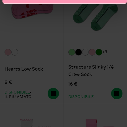
+3
Structure Slinky 1/4
Hearts Low Sock
Crew Sock
8 €
16 €
DISPONIBILE
IL PIÙ AMATO
DISPONIBILE