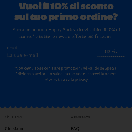
Vuoi il 10% di sconto
sul tuo primo ordine?
Entra nel mondo Happy Socks: ricevi subito il 10% di
sconto* e tutte le news e offerte più frizzanti!
Email
Iscriviti
*Non cumulabile con altre promozioni né valido su Special
Editions o articoli in saldo.
Iscrivendoti, accetti la nostra
Informativa sulla privacy
.
Chi siamo
Assistenza
Chi siamo
FAQ