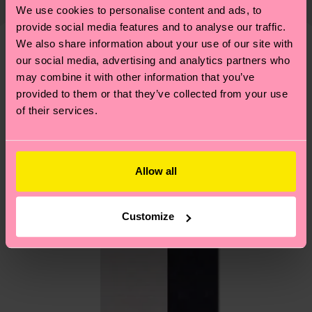
emissioni, amore per i calzini… e tantissime altre
We use cookies to personalise content and ads, to
presente che si tratta solo di una stima: la
piccole-grandi scelte responsabili! Vuoi scoprire
provide social media features and to analyse our traffic.
consegna effettiva dipende dai servizi postali
tutti i nostri segreti (e qualche dritta utile)? Dai
We also share information about your use of our site with
locali.
un’occhiata alla nostra
pagina sulla sostenibilità
!
our social media, advertising and analytics partners who
Secondo noi, ti piacerà
Pattern simili
may combine it with other information that you’ve
Hai domande sui resi? Visita la nostra pagina
Resi
provided to them or that they’ve collected from your use
per trovare le risposte alle domande più comuni.
of their services.
Allow all
Customize